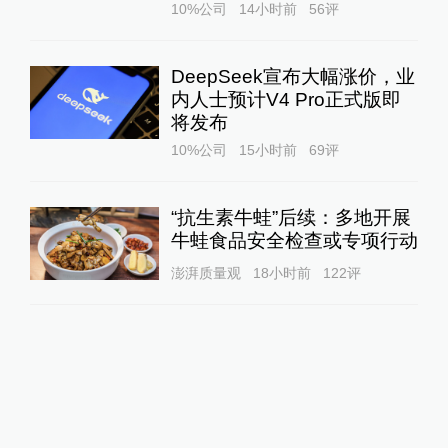
10%公司
14小时前
56
评
DeepSeek宣布大幅涨价，业
内人士预计V4 Pro正式版即
将发布
10%公司
15小时前
69
评
“抗生素牛蛙”后续：多地开展
牛蛙食品安全检查或专项行动
澎湃质量观
18小时前
122
评