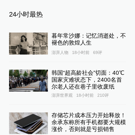
24小时最热
暮年常沙娜：记忆消逝处，不
褪色的敦煌人生
澎湃人物
18小时前
69
评
韩国“超高龄社会”切面：40℃
国家灾难状态下，2400名首
尔老人还在巷子里收废纸
澎湃世界观
18小时前
210
评
存储芯片成本压力开始释放！
余承东称所有手机都要大规模
涨价，否则就是亏损销售