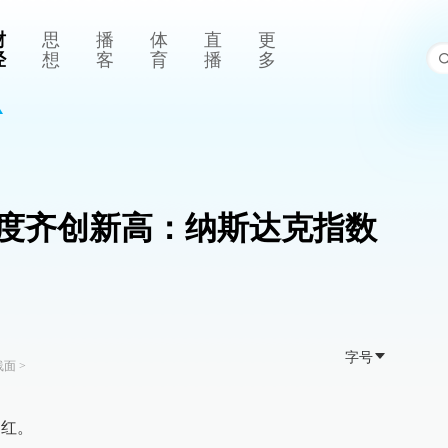
财
思
播
体
直
更
经
想
客
育
播
多
度齐创新高：纳斯达克指数
字号
线面
>
门红。