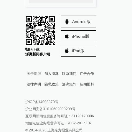
Android版
iPhone版
扫码下载
iPad版
澎湃新闻客户端
关于澎湃
加入澎湃
联系我们
广告合作
法律声明
隐私政策
澎湃矩阵
新闻报料
报料热线: 021-962866
澎湃新闻微博
沪ICP备14003370号
报料邮箱: news@thepaper.cn
澎湃新闻公众号
沪公网安备31010602000299号
澎湃新闻抖音号
互联网新闻信息服务许可证：31120170006
派生万物开放平台
增值电信业务经营许可证：沪B2-2017116
© 2014-
2026
上海东方报业有限公司
IP SHANGHAI