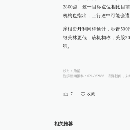
2800点。这一目标点位相比目
机构也指出，上行途中可能会遭
摩根史丹利同样预计，标普500
银美林更低，该机构称，美股20
强。
校对：
施鋆
澎湃新闻报料：021-962866
澎湃新闻，未
7
收藏
相关推荐