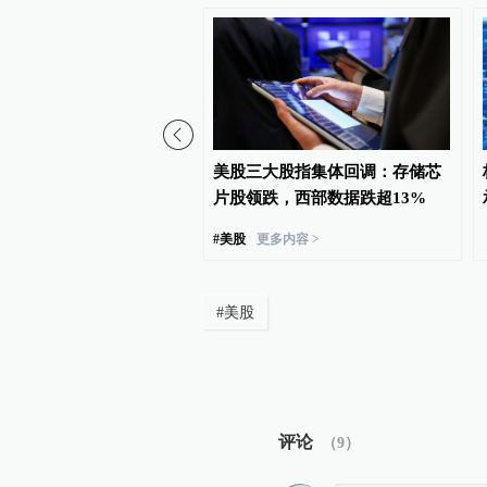
权变更再添一例，万联证
美股三大股指集体回调：存储芯
长安基金控股权
片股领跌，西部数据跌超13%
#
美股
更多内容 >
#
美股
评论
（
9
）