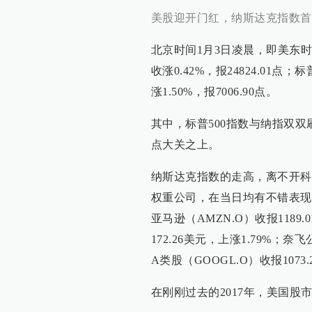
美股迎开门红，纳斯达克指数首次
北京时间1月3日凌晨，即美东
收涨0.42%，报24824.01点；
涨1.50%，报7006.90点。
其中，标普500指数与纳指双双
点大关之上。
纳斯达克指数的走高，离不开科
权重公司，在当日均有不错表现，Fac
亚马逊（AMZN.O）收报1189.
172.26美元，上涨1.79%；奈飞
A类股（GOOGL.O）收报1073.
在刚刚过去的2017年，美国