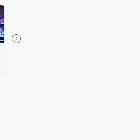
科技股大涨！美股全线反弹，道
公募股权变更再添一例
指创新高，原油价格重挫
券拿下长安基金控股权