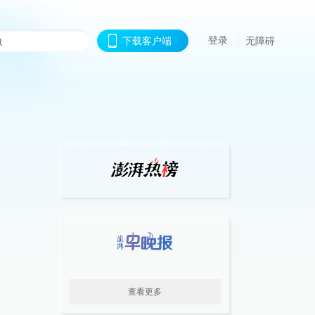
登录
下载客户端
无障碍
查看更多