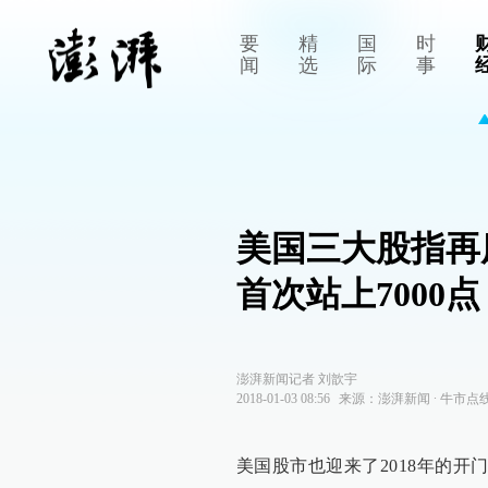
要
精
国
时
闻
选
际
事
美国三大股指再
首次站上7000点
澎湃新闻记者 刘歆宇
2018-01-03 08:56
来源：
澎湃新闻
∙
牛市点
美国股市也迎来了2018年的开