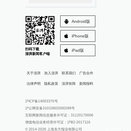
Android版
iPhone版
扫码下载
iPad版
澎湃新闻客户端
关于澎湃
加入澎湃
联系我们
广告合作
法律声明
隐私政策
澎湃矩阵
新闻报料
报料热线: 021-962866
澎湃新闻微博
沪ICP备14003370号
报料邮箱: news@thepaper.cn
澎湃新闻公众号
沪公网安备31010602000299号
澎湃新闻抖音号
互联网新闻信息服务许可证：31120170006
派生万物开放平台
增值电信业务经营许可证：沪B2-2017116
© 2014-
2026
上海东方报业有限公司
IP SHANGHAI