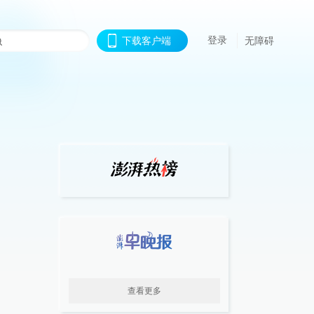
登录
下载客户端
无障碍
查看更多