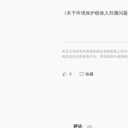
《关于环境保护税收入归属问题
本文为澎湃号作者或机构在澎湃新闻上传并
闻仅提供信息发布平台。申请澎湃号请用电脑访问http:/
0
收藏
评论
（
0
）