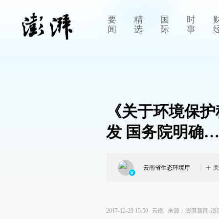
要
精
国
时
闻
选
际
事
《关于环境保护
发 国务院明确
云南省生态环境厅
关
2017-12-29 15:59
云南
来源：
澎湃新闻·澎