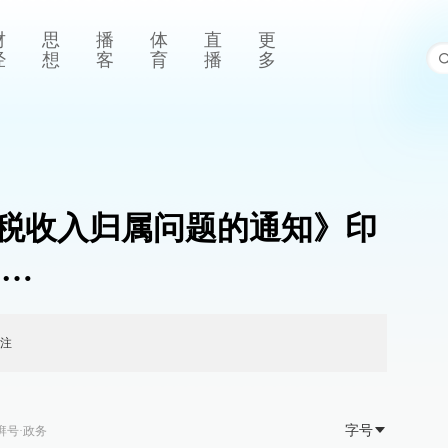
财
思
播
体
直
更
经
想
客
育
播
多
税收入归属问题的通知》印
……
注
字号
湃号·政务