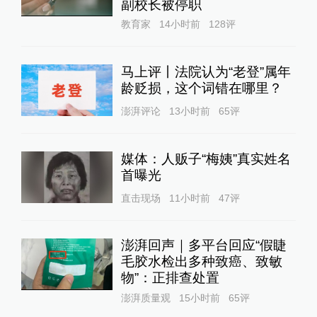
副校长被停职
教育家
14小时前
128
评
马上评丨法院认为“老登”属年
龄贬损，这个词错在哪里？
澎湃评论
13小时前
65
评
媒体：人贩子“梅姨”真实姓名
首曝光
直击现场
11小时前
47
评
澎湃回声｜多平台回应“假睫
毛胶水检出多种致癌、致敏
物”：正排查处置
澎湃质量观
15小时前
65
评