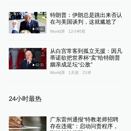
特朗普：伊朗总是跳出来否认
在与美国谈判，这就尴尬了
00:43
World湃
12小时前
从白宫常客到孤立无援：因凡
蒂诺欲把世界杯“卖”给特朗普
姻亲成足坛“公敌”
02:35
World湃
1天前
21
评
24小时最热
广东雷州通报“特教老师招聘
存在违规”：启动问责程序，