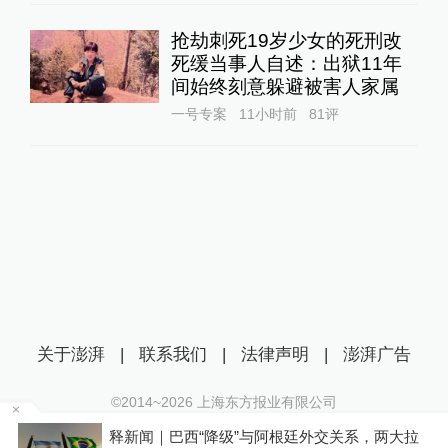
抢劫刺死19岁少女的死刑改
死缓当事人自述：出狱11年
间始终刻意躲避被害人家属
一号专案
11小时前
81
评
关于澎湃
|
联系我们
|
法律声明
|
澎湃广告
©2014~
2026
上海东方报业有限公司
沪ICP证：沪B2-20170116 | 沪ICP备14003370号
父
释新闻｜巴西“降级”与阿根廷外交关系，两大拉