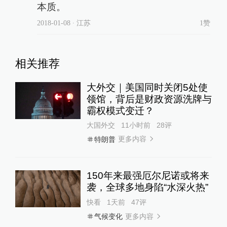
本质。
2018-01-08
∙ 江苏
1赞
相关推荐
大外交｜美国同时关闭5处使
领馆，背后是财政资源洗牌与
霸权模式变迁？
大国外交
11小时前
28
评
更多内容
特朗普
150年来最强厄尔尼诺或将来
袭，全球多地身陷“水深火热”
快看
1天前
47
评
更多内容
气候变化