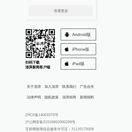
查看更多
Android版
iPhone版
扫码下载
iPad版
澎湃新闻客户端
关于澎湃
加入澎湃
联系我们
广告合作
法律声明
隐私政策
澎湃矩阵
新闻报料
报料热线: 021-962866
澎湃新闻微博
沪ICP备14003370号
报料邮箱: news@thepaper.cn
澎湃新闻公众号
沪公网安备31010602000299号
澎湃新闻抖音号
互联网新闻信息服务许可证：31120170006