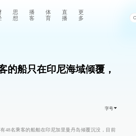
财
思
播
体
直
更
经
想
客
育
播
多
乘客的船只在印尼海域倾覆，
字号
艘载有48名乘客的船舶在印尼加里曼丹岛倾覆沉没，目前