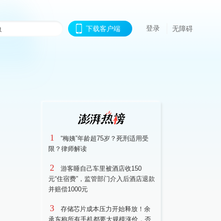
登录
下载客户端
无障碍
1
“梅姨”年龄超75岁？死刑适用受
限？律师解读
2
游客睡自己车里被酒店收150
元“住宿费”，监管部门介入后酒店退款
并赔偿1000元
3
存储芯片成本压力开始释放！余
承东称所有手机都要大规模涨价，否