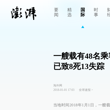
要
精
国
时
闻
选
际
事
一艘载有48名
已致8死13失踪
海外网
2018-01-01 17:03
全球速报
>
当地时间2018年1月1日，一