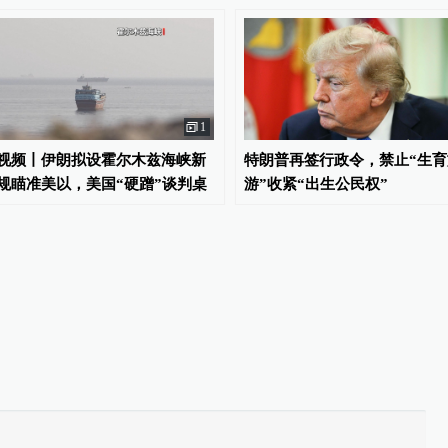
1
视频丨伊朗拟设霍尔木兹海峡新
特朗普再签行政令，禁止“生育
规瞄准美以，美国“硬蹭”谈判桌
游”收紧“出生公民权”