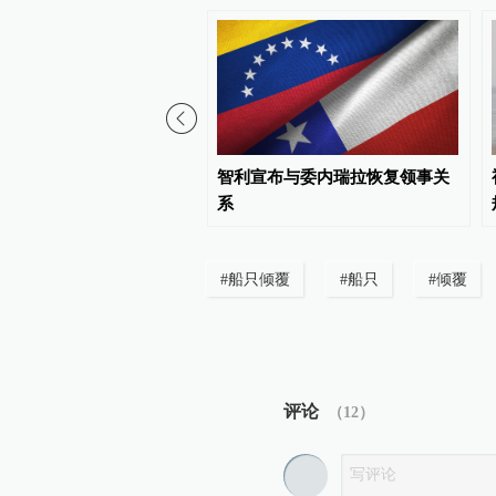
虑推迟征收多晶硅相关产
智利宣布与委内瑞拉恢复领事关
系
#
船只倾覆
#
船只
#
倾覆
评论
（
12
）