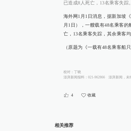
已造成8人死亡，13名乘客失踪
海外网1月1日消息，据新加坡
月1日），一艘载有48名乘客
亡，13名乘客失踪，其余乘客
（原题为《一载有48名乘客船只
校对：
丁晓
澎湃新闻报料：021-962866
澎湃新闻，未
4
收藏
相关推荐