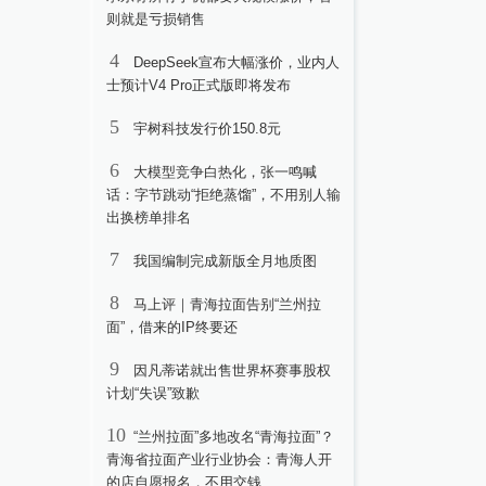
则就是亏损销售
4
DeepSeek宣布大幅涨价，业内人
士预计V4 Pro正式版即将发布
5
宇树科技发行价150.8元
6
大模型竞争白热化，张一鸣喊
话：字节跳动“拒绝蒸馏”，不用别人输
出换榜单排名
7
我国编制完成新版全月地质图
8
马上评｜青海拉面告别“兰州拉
面”，借来的IP终要还
9
因凡蒂诺就出售世界杯赛事股权
计划“失误”致歉
10
“兰州拉面”多地改名“青海拉面”？
青海省拉面产业行业协会：青海人开
的店自愿报名，不用交钱