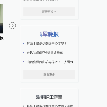
展开更多
旅
特朗普称霍尔木兹海峡协议尚未
美国考虑推迟征收多晶
封面｜建多少数据中心才够？
达成，正参与相关谈判
品关税
台风“白海豚”强势逼近华东
山西焦煤西曲矿再停产：一人遇难
查看更多
释疑｜建多少数据中心才够？美国