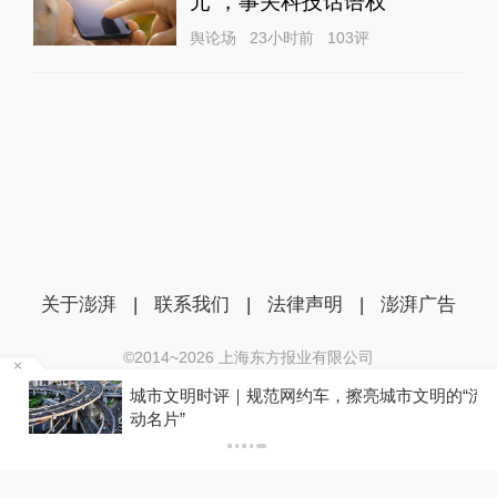
元”，事关科技话语权
舆论场
23小时前
103
评
关于澎湃
|
联系我们
|
法律声明
|
澎湃广告
©2014~
2026
上海东方报业有限公司
沪ICP证：沪B2-20170116 | 沪ICP备14003370号
名
城市文明时评｜规范网约车，擦亮城市文明的“流
互联网新闻信息服务许可证：31120170006
动名片”
沪公网安备 31010602000299号