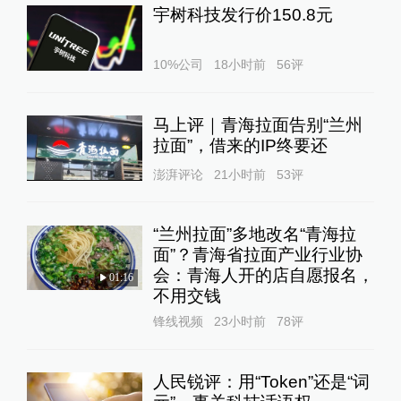
宇树科技发行价150.8元
10%公司
18小时前
56
评
马上评｜青海拉面告别“兰州
拉面”，借来的IP终要还
澎湃评论
21小时前
53
评
“兰州拉面”多地改名“青海拉
面”？青海省拉面产业行业协
会：青海人开的店自愿报名，
01:16
不用交钱
锋线视频
23小时前
78
评
人民锐评：用“Token”还是“词