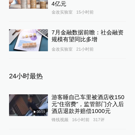
4亿元
金改实验室
15小时前
7月金融数据前瞻：社会融资
规模有望同比多增
金改实验室
21小时前
24小时最热
游客睡自己车里被酒店收150
元“住宿费”，监管部门介入后
酒店退款并赔偿1000元
00:19
锋线视频
16小时前
317
评