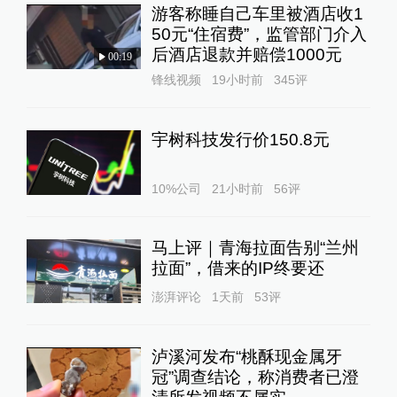
游客称睡自己车里被酒店收1
50元“住宿费”，监管部门介入
后酒店退款并赔偿1000元
00:19
锋线视频
19小时前
345
评
宇树科技发行价150.8元
10%公司
21小时前
56
评
马上评｜青海拉面告别“兰州
拉面”，借来的IP终要还
澎湃评论
1天前
53
评
泸溪河发布“桃酥现金属牙
冠”调查结论，称消费者已澄