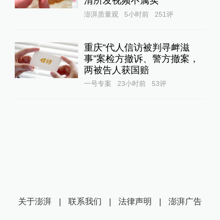
清所发视频不属实
澎湃质量观
5小时前
251
评
重庆“代人信访被判寻衅滋
事”案检方撤诉、警方撤案，
两被告人获国赔
一号专案
23小时前
53
评
关于澎湃
|
联系我们
|
法律声明
|
澎湃广告