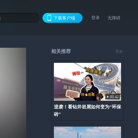
登录
下载客户端
无障碍
相关推荐
更多>
01:42
逆袭！看钻井岩屑如何变为“环保
砖”