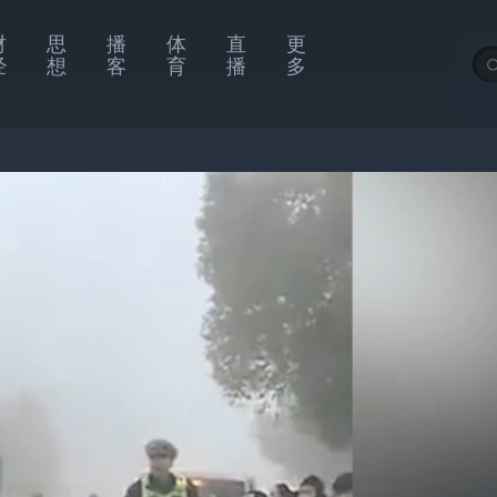
财
思
播
体
直
更
经
想
客
育
播
多