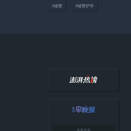
#
辅警
#
辅警护学
04:14
只要在路上，世界便是你的“主
场”
38:12
《顾视》城市人物专访第四期：
高校加持下大零号湾的协同发展
与城市展望
查看更多