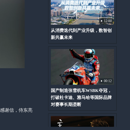
12:00
从消费迭代到产业升级，数智创
新共赢未来
00:12
国产制造张雪机车WSBK夺冠，
打破杜卡迪、雅马哈等国际品牌
对赛事长期垄断
的感谢信，侍东亮