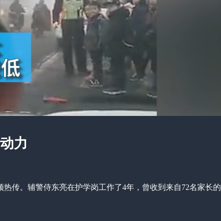
是动力
频热传。辅警侍东亮在护学岗工作了4年，曾收到来自72名家长