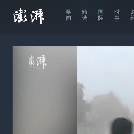
要
精
国
时
闻
选
际
事