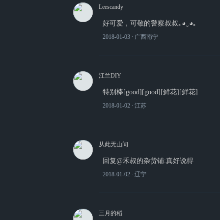
Leescandy
好可爱，可敬的警察叔叔｡◕‿◕｡
2018-01-03
∙ 广西南宁
江兰DIY
特别棒[good][good][鲜花][鲜花]
2018-01-02
∙ 江苏
从此无山间
回复@禾叔的杂货铺:真好说得
2018-01-02
∙ 辽宁
三月的稻