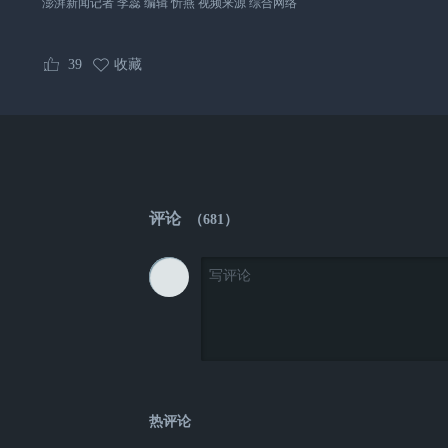
澎湃新闻记者 李蕊 编辑 忻燕 视频来源 综合网络
39
收藏
评论
（
681
）
热评论