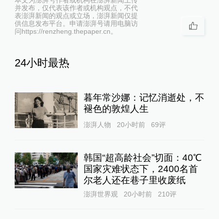
并发布，仅代表该作者或机构观点，不代
表澎湃新闻的观点或立场，澎湃新闻仅提
供信息发布平台。申请澎湃号请用电脑访
问https://renzheng.thepaper.cn。
24小时最热
暮年常沙娜：记忆消逝处，不
褪色的敦煌人生
澎湃人物
20小时前
69
评
韩国“超高龄社会”切面：40℃
国家灾难状态下，2400名首
尔老人还在巷子里收废纸
澎湃世界观
20小时前
210
评