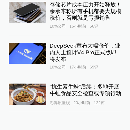
存储芯片成本压力开始释放！
余承东称所有手机都要大规模
涨价，否则就是亏损销售
10%公司
16小时前
56
评
DeepSeek宣布大幅涨价，业
内人士预计V4 Pro正式版即
将发布
10%公司
17小时前
69
评
“抗生素牛蛙”后续：多地开展
牛蛙食品安全检查或专项行动
澎湃质量观
20小时前
122
评