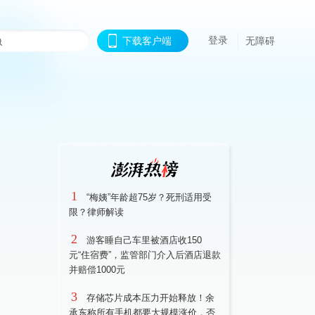
登录
下载客户端
无障碍
1
“梅姨”年龄超75岁？死刑适用受
限？律师解读
2
游客睡自己车里被酒店收150
元“住宿费”，监管部门介入后酒店退款
并赔偿1000元
3
存储芯片成本压力开始释放！余
承东称所有手机都要大规模涨价，否