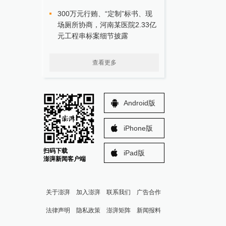
300万元行贿、“定制”标书、现
场厕所协商，河南某医院2.33亿
元工程串标案细节披露
查看更多
Android版
iPhone版
扫码下载
iPad版
澎湃新闻客户端
关于澎湃
加入澎湃
联系我们
广告合作
法律声明
隐私政策
澎湃矩阵
新闻报料