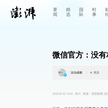
要
精
国
时
闻
选
际
事
微信官方：没有
法治成都
关注
2018-01-02 14:01
四川
来源：
澎湃新闻·澎