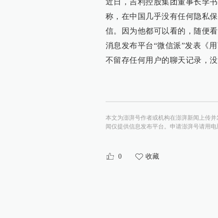
近日，吉利控股集团董事长李书福
称，在中国几乎没有任何隐私保
信。因为他都可以看的，随便看
消息发布平台“微信派”发表《
不留存任何用户的聊天记录，没
本文为澎湃号作者或机构在澎湃新闻上传并
闻仅提供信息发布平台。申请澎湃号请用电脑访问http:/
0
收藏