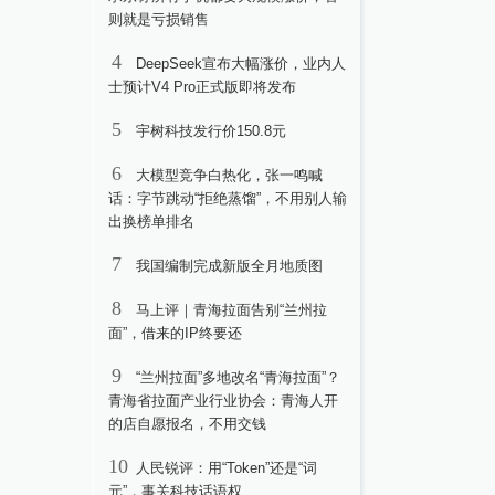
则就是亏损销售
4
DeepSeek宣布大幅涨价，业内人
士预计V4 Pro正式版即将发布
5
宇树科技发行价150.8元
6
大模型竞争白热化，张一鸣喊
话：字节跳动“拒绝蒸馏”，不用别人输
出换榜单排名
7
我国编制完成新版全月地质图
8
马上评｜青海拉面告别“兰州拉
面”，借来的IP终要还
9
“兰州拉面”多地改名“青海拉面”？
青海省拉面产业行业协会：青海人开
的店自愿报名，不用交钱
10
人民锐评：用“Token”还是“词
元”，事关科技话语权