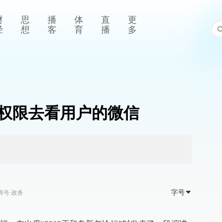
财
思
播
体
直
更
经
想
客
育
播
多
权限去看用户的微信
字号
湃号·政务