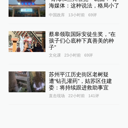
海媒体：这种说法，格局小了
中国政库
13小时前
69
评
蔡皋领取国际安徒生奖，“在
孩子们心底种下真善美的种
子”
文化课
23小时前
69
评
苏州平江历史街区老树疑
遭“钻孔灌药”，姑苏区住建
委：将持续跟进救助事宜
直击现场
22小时前
141
评