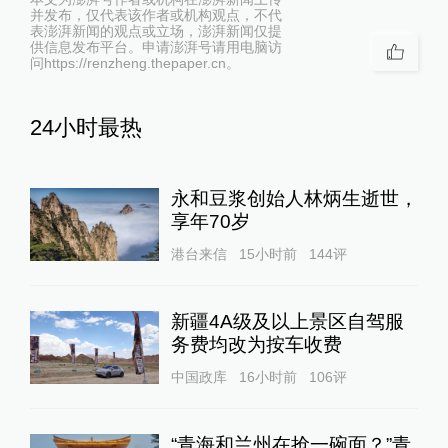
并发布，仅代表该作者或机构观点，不代
表澎湃新闻的观点或立场，澎湃新闻仅提
供信息发布平台。申请澎湃号请用电脑访
问https://renzheng.thepaper.cn。
24小时最热
永和豆浆创始人林炳生逝世，
享年70岁
港台来信
15小时前
144
评
新疆4A级及以上景区自驾服
务费均改为按车收费
中国政库
16小时前
106
评
“青海和兰州在抢一碗面？”青