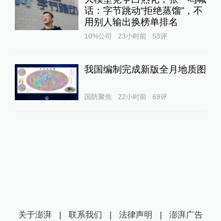
话：字节跳动“拒绝蒸馏”，不
用别人输出换榜单排名
10%公司
23小时前
53
评
我国编制完成新版全月地质图
国防聚焦
22小时前
69
评
关于澎湃
|
联系我们
|
法律声明
|
澎湃广告