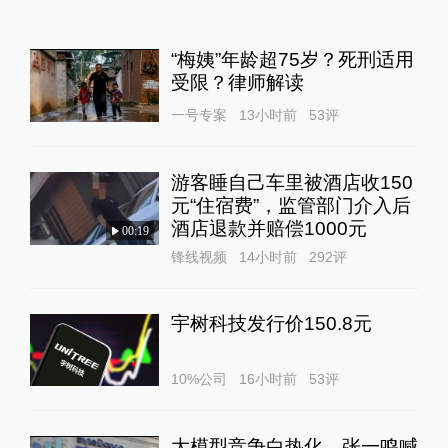
“梅姨”年龄超75岁？死刑适用
受限？律师解读
一号专案
13小时前
53
评
游客睡自己车里被酒店收150
元“住宿费”，监管部门介入后
酒店退款并赔偿1000元
00:19
锋线视频
14小时前
292
评
宇树科技发行价150.8元
10%公司
16小时前
53
评
大模型竞争白热化，张一鸣喊