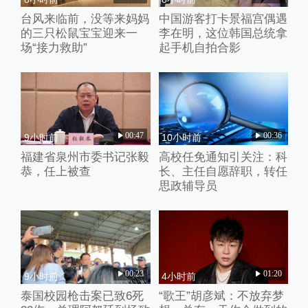
台风来临前，没等来妈妈
中国游客打卡景福宫偶遇
的三只松鼠宝宝迎来一
李在明，这位韩国总统拿
场“接力救助”
起手机自拍合影
00:47
00:36
9小时前
10小时前
福建省泉州市委书记张毅
高校任免通知引关注：科
恭，任上被查
长、主任自愿辞职，转任
思政辅导员
00:23
01:20
9小时前
4小时前
泰国校园枪击案已致6死
“歌王”胡彦斌：不放弃梦