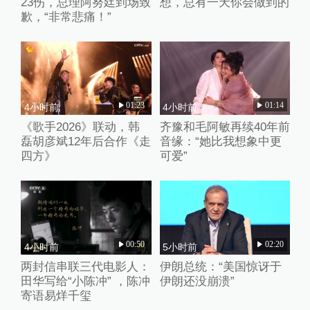
23伤，总理阿努廷到场致
想，总有一天你会做到的
歉，“非常悲痛！”
01:23
01:14
4小时前
4小时前
《歌手2026》联动，韩
齐豫和毛阿敏再续40年前
磊胡彦斌12年后合作《走
音缘：“她比我想象中更
四方》
可爱”
00:50
02:20
4小时前
5小时前
两封信串联三代电影人：
伊朗总统：“美国惊讶于
田华写给“小陈冲” ，陈冲
伊朗还没崩溃”
寄语易烊千玺