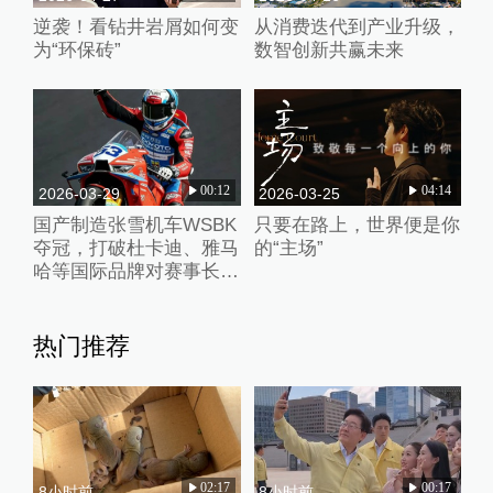
逆袭！看钻井岩屑如何变
从消费迭代到产业升级，
为“环保砖”
数智创新共赢未来
00:12
04:14
2026-03-29
2026-03-25
国产制造张雪机车WSBK
只要在路上，世界便是你
夺冠，打破杜卡迪、雅马
的“主场”
哈等国际品牌对赛事长期
垄断
热门推荐
02:17
00:17
8小时前
8小时前