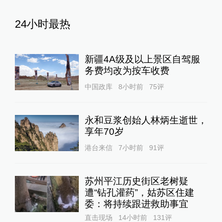
24小时最热
新疆4A级及以上景区自驾服
务费均改为按车收费
中国政库
8小时前
75
评
永和豆浆创始人林炳生逝世，
享年70岁
港台来信
7小时前
91
评
苏州平江历史街区老树疑
遭“钻孔灌药”，姑苏区住建
委：将持续跟进救助事宜
直击现场
14小时前
131
评