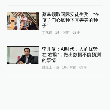
蔡皋领取国际安徒生奖，“在
孩子们心底种下真善美的种
子”
文化课
14小时前
62
评
李开复：AI时代，人的优势
在“右脑”，做出数据不能预测
的事情
财经上下游
18小时前
69
评