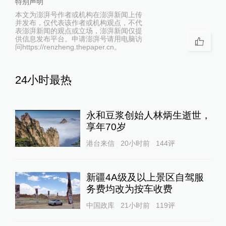
特别声明
本文为澎湃号作者或机构在澎湃新闻上传
并发布，仅代表该作者或机构观点，不代
表澎湃新闻的观点或立场，澎湃新闻仅提
供信息发布平台。申请澎湃号请用电脑访
问https://renzheng.thepaper.cn。
24小时最热
永和豆浆创始人林炳生逝世，
享年70岁
港台来信
20小时前
144
评
新疆4A级及以上景区自驾服
务费均改为按车收费
中国政库
21小时前
119
评