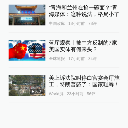
“青海和兰州在抢一碗面？”青
海媒体：这种说法，格局小了
中国政库
18小时前
78
评
蓝厅观察丨被中方反制的7家
美国实体有何来头？
全球速报
17小时前
34
评
美上诉法院叫停白宫宴会厅施
工，特朗普怒了：国家耻辱！
00:34
World湃
23小时前
56
评