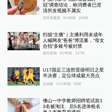
冠”调查结论，称消费者已澄
清所发视频不属实
澎湃质量观
8小时前
260
评
扫描“主播”｜主播利用未成年
人喊网友“爸爸”博流量，“母女
合拍”多账号被封禁
1
直击现场
9小时前
147
评
U17国足三连胜晋级明日之星
半决赛，定位球成最大亮点
运动家
12小时前
56
评
佛山一中学教师招聘笔试前1
3名被淘汰、后5名进体检名