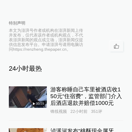
特别声明
本文为澎湃号作者或机构在澎湃新闻上传
并发布，仅代表该作者或机构观点，不代
表澎湃新闻的观点或立场，澎湃新闻仅提
供信息发布平台。申请澎湃号请用电脑访
问https://renzheng.thepaper.cn。
24小时最热
游客称睡自己车里被酒店收1
50元“住宿费”，监管部门介入
后酒店退款并赔偿1000元
00:19
锋线视频
22小时前
351
评
泸溪河发布“桃酥现金属牙