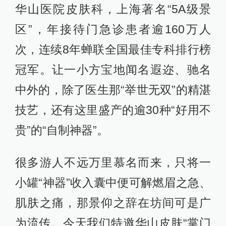
华山医院皮肤科，上海著名“5A级景
区”，年接待门急诊患者逾160万人
次，连续8年蝉联全国最佳专科排行榜
冠军。让一小方宝地闻名遐迩、驰名
中外的，除了医生那“举世无双”的精湛
技艺，还有这里盛产的逾30种“好用不
贵”的“自制神器”。
很多游人不远万里慕名而来，只将一
小罐“神器”收入囊中便可解燃眉之急、
肌肤之痛，那景仰之辞在坊间可是广
为流传。今天我们特邀华山皮肤“掌门