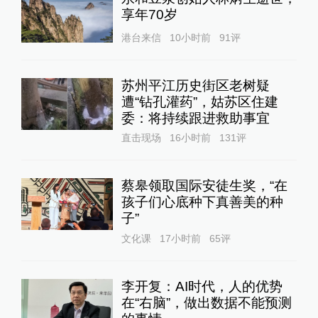
享年70岁
港台来信
10小时前
91
评
苏州平江历史街区老树疑
遭“钻孔灌药”，姑苏区住建
委：将持续跟进救助事宜
直击现场
16小时前
131
评
蔡皋领取国际安徒生奖，“在
孩子们心底种下真善美的种
子”
文化课
17小时前
65
评
李开复：AI时代，人的优势
在“右脑”，做出数据不能预测