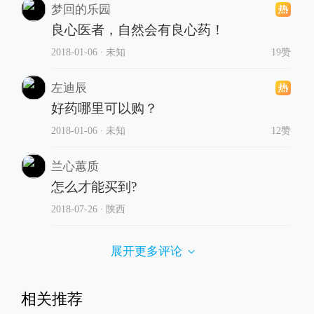
梦回的乐园
良心医者，自然会有良心药！
2018-01-06
∙ 未知
19赞
左迪辰
好药哪里可以购？
2018-01-06
∙ 未知
12赞
兰心蕙质
怎么才能买到?
2018-07-26
∙ 陕西
展开更多评论
相关推荐