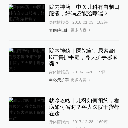
院内神药丨中医儿科有自制口
服液，好喝还能治哮喘？
身体情报员
2018-01-03
182
评
更多内容
医院自制
院内神药｜医院自制尿素膏P
K市售护手霜，冬天护手哪家
强？
身体情报员
2017-12-26
15
评
更多内容
冬天护手
就诊攻略｜儿科如何预约，看
病如何省时？各大医院干货都
在这
身体情报员
2017-12-28
160
评