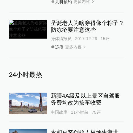
更多内容
儿科预约
圣诞老人为啥穿得像个粽子？
防冻疮要注意这些
身体情报员
2017-12-26
15
评
更多内容
冻疮
24小时最热
新疆4A级及以上景区自驾服
务费均改为按车收费
中国政库
11小时前
75
评
永和豆浆创始人林炳生逝世，