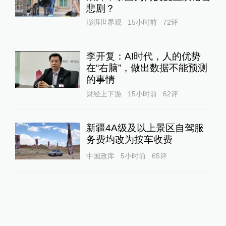
悲剧？
澎湃世界观
15小时前
72
评
李开复：AI时代，人的优势
在“右脑”，做出数据不能预测
的事情
财经上下游
15小时前
62
评
新疆4A级及以上景区自驾服
务费均改为按车收费
中国政库
5小时前
65
评