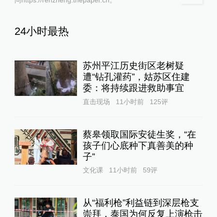
24小时最热
苏州平江历史街区老树疑
遭“钻孔灌药”，姑苏区住建
委：将持续跟进救助事宜
直击现场
11小时前
125
评
蔡皋领取国际安徒生奖，“在
孩子们心底种下真善美的种
子”
文化课
11小时前
59
评
从“福利枪”利益链到深层枪支
崇拜，泰国为何反复上演枪击