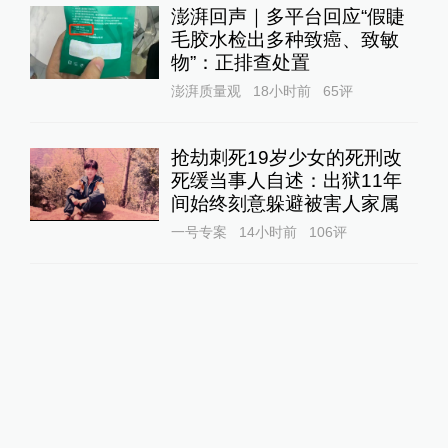
澎湃回声｜多平台回应“假睫
毛胶水检出多种致癌、致敏
物”：正排查处置
澎湃质量观
18小时前
65
评
抢劫刺死19岁少女的死刑改
死缓当事人自述：出狱11年
间始终刻意躲避被害人家属
一号专案
14小时前
106
评