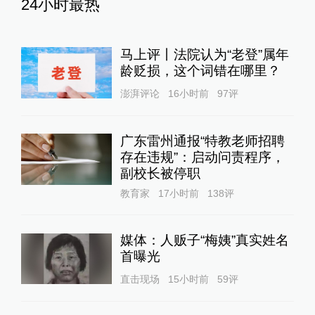
24小时最热
马上评丨法院认为“老登”属年
龄贬损，这个词错在哪里？
澎湃评论
16小时前
97
评
广东雷州通报“特教老师招聘
存在违规”：启动问责程序，
副校长被停职
教育家
17小时前
138
评
媒体：人贩子“梅姨”真实姓名
首曝光
直击现场
15小时前
59
评