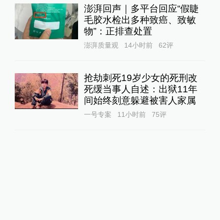
澎湃回声｜多平台回应“假睫
毛胶水检出多种致癌、致敏
物”：正排查处置
澎湃质量观
14小时前
62
评
抢劫刺死19岁少女的死刑改
死缓当事人自述：出狱11年
间始终刻意躲避被害人家属
一号专案
11小时前
75
评