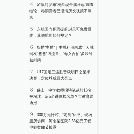
4
泸溪河发布“桃酥现金属牙冠”调查
结论，称消费者已澄清所发视频不属
实
5
东航国内客票提前14天可免费退
改，其他航司如何规定？
6
扫描“主播”｜主播利用未成年人喊
网友“爸爸”博流量，“母女合拍”多账号
被封禁
7
U17国足三连胜晋级明日之星半
决赛，定位球成最大亮点
8
佛山一中学教师招聘笔试前13名
被淘汰、后5名进体检名单？市教育局
通报
9
300万元行贿、“定制”标书、现场
厕所协商，河南某医院2.33亿元工程
串标案细节披露