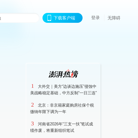
登录
下载客户端
无障碍
1
大外交｜美方“边谈边施压”侵蚀中
美战略稳定基础，中方反制“一日三连”
2
北京：非京籍家庭购房社保个税
缴纳年限下调为一年
3
河南省2026年“三支一扶”笔试成
绩作废，将重新组织笔试