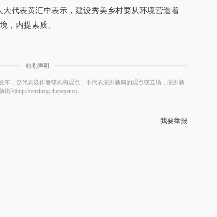
人大代表黄汇中表示，建设秀美乡村要从环境营造着
境，内提素质。
特别声明
发布，仅代表该作者或机构观点，不代表澎湃新闻的观点或立场，澎湃新
/renzheng.thepaper.cn。
我要举报