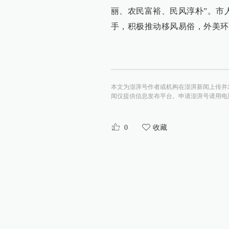
丽、农民富裕、民风淳朴”。市
手，积极推动移风易俗，外美环
本文为澎湃号作者或机构在澎湃新闻上传并
闻仅提供信息发布平台。申请澎湃号请用电脑访问http:/
0
收藏