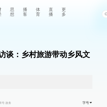
财
思
播
体
直
更
经
想
客
育
播
多
微访谈：乡村旅游带动乡风文
字号
湃号·政务