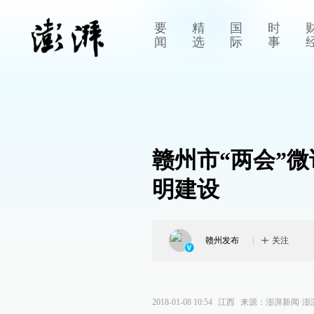
要
精
国
时
闻
选
际
事
赣州市“两会”
明建设
赣州发布
关注
2018-01-08 10:54
江西
来源：
澎湃新闻·澎