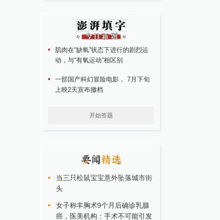
肌肉在“缺氧”状态下进行的剧烈运
动，与“有氧运动”相区别
一部国产科幻冒险电影， 7月下旬
上映2天宣布撤档
开始答题
当三只松鼠宝宝意外坠落城市街
头
女子称丰胸术9个月后确诊乳腺
癌，医美机构：手术不可能引发