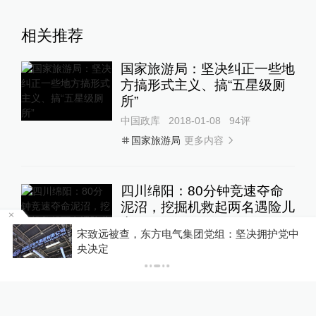
相关推荐
国家旅游局：坚决纠正一些地
方搞形式主义、搞“五星级厕
所”
中国政库
2018-01-08
94
评
更多内容
国家旅游局
四川绵阳：80分钟竞速夺命
泥沼，挖掘机救起两名遇险儿
童
，
宋致远被查，东方电气集团党组：坚决拥护党中
直击现场
2018-01-08
央决定
更多内容
挖掘机
中消协：2017老年保健品仍