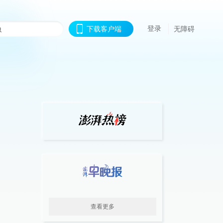
登录
下载客户端
无障碍
查看更多