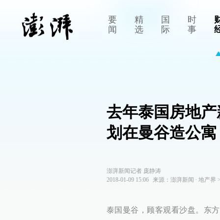
要
精
国
时
闻
选
际
事
去年泰国房地产
划在曼谷造公寓
澎湃新闻记者 庞静涛
2018-01-09 15:06
来源：
澎湃新闻
∙
地产界
泰国曼谷，顾客观看沙盘。东方I