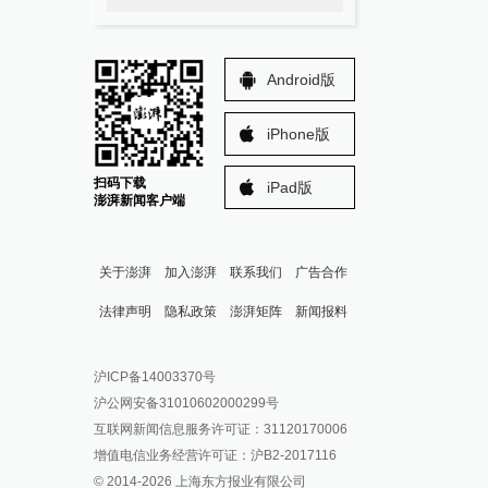
Android版
iPhone版
扫码下载
iPad版
澎湃新闻客户端
关于澎湃
加入澎湃
联系我们
广告合作
法律声明
隐私政策
澎湃矩阵
新闻报料
报料热线: 021-962866
澎湃新闻微博
沪ICP备14003370号
报料邮箱: news@thepaper.cn
澎湃新闻公众号
沪公网安备31010602000299号
澎湃新闻抖音号
互联网新闻信息服务许可证：31120170006
派生万物开放平台
增值电信业务经营许可证：沪B2-2017116
© 2014-
2026
上海东方报业有限公司
IP SHANGHAI