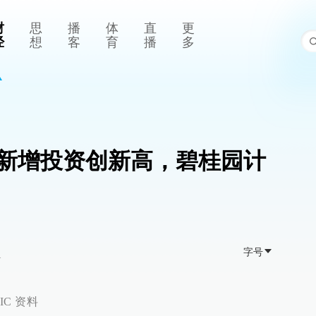
财
思
播
体
直
更
经
想
客
育
播
多
新增投资创新高，碧桂园计
字号
>
C 资料