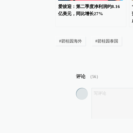
行“下半场”热度不减，中
爱彼迎：第二季度净利润约8.16
预订已提前“抢跑”
亿美元，同比增长27%
#
碧桂园海外
#
碧桂园泰国
评论
（
56
）