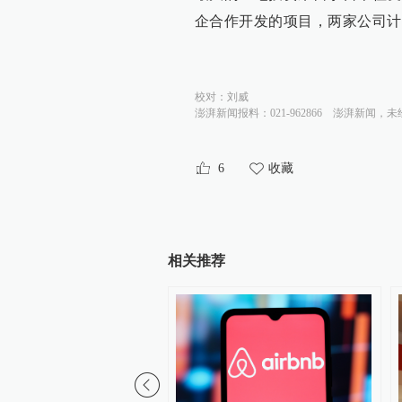
企合作开发的项目，两家公司计划
校对：
刘威
澎湃新闻报料：021-962866
澎湃新闻，未
6
收藏
相关推荐