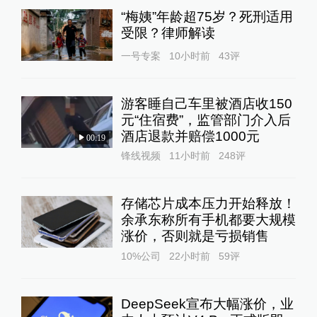
“梅姨”年龄超75岁？死刑适用
受限？律师解读
一号专案
10小时前
43
评
游客睡自己车里被酒店收150
元“住宿费”，监管部门介入后
酒店退款并赔偿1000元
00:19
锋线视频
11小时前
248
评
存储芯片成本压力开始释放！
余承东称所有手机都要大规模
涨价，否则就是亏损销售
10%公司
22小时前
59
评
DeepSeek宣布大幅涨价，业