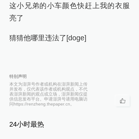
这小兄弟的小车颜色快赶上我的衣服
亮了
猜猜他哪里违法了[doge]
特别声明
本文为澎湃号作者或机构在澎湃新闻上传
并发布，仅代表该作者或机构观点，不代
表澎湃新闻的观点或立场，澎湃新闻仅提
供信息发布平台。申请澎湃号请用电脑访
问https://renzheng.thepaper.cn。
24小时最热