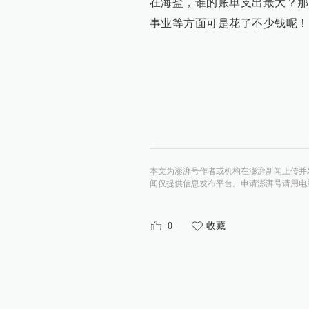
在海盐，谁的账单支出最大？那
事业等方面可是花了不少钱呢！
本文为澎湃号作者或机构在澎湃新闻上传并
闻仅提供信息发布平台。申请澎湃号请用电脑访问http:/
0
收藏