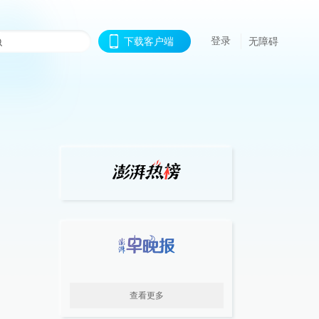
登录
下载客户端
无障碍
查看更多