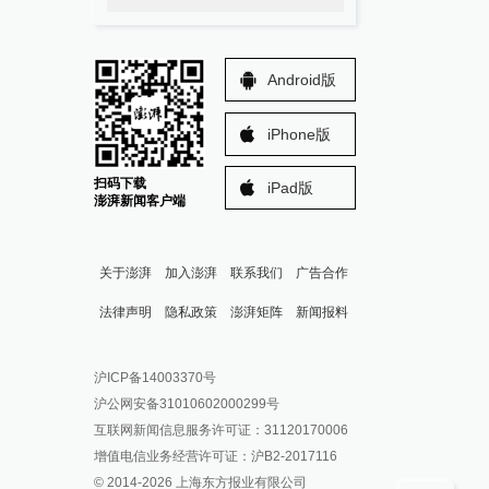
Android版
iPhone版
扫码下载
iPad版
澎湃新闻客户端
关于澎湃
加入澎湃
联系我们
广告合作
法律声明
隐私政策
澎湃矩阵
新闻报料
报料热线: 021-962866
澎湃新闻微博
沪ICP备14003370号
报料邮箱: news@thepaper.cn
澎湃新闻公众号
沪公网安备31010602000299号
澎湃新闻抖音号
互联网新闻信息服务许可证：31120170006
派生万物开放平台
增值电信业务经营许可证：沪B2-2017116
© 2014-
2026
上海东方报业有限公司
IP SHANGHAI