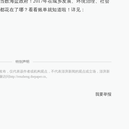
当数海盐政府！2017年在城乡发展、环境治理、社会
都花在了哪？看看账单就知道啦！详见：
特别声明
发布，仅代表该作者或机构观点，不代表澎湃新闻的观点或立场，澎湃新
/renzheng.thepaper.cn。
我要举报