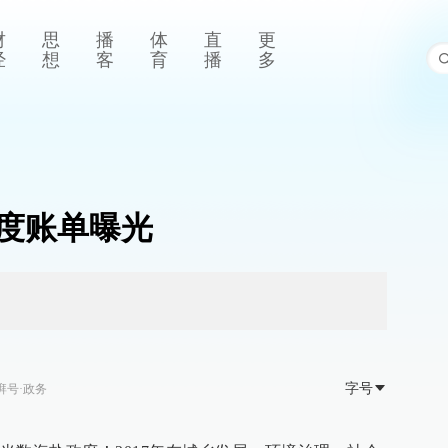
财
思
播
体
直
更
经
想
客
育
播
多
年度账单曝光
字号
湃号·政务