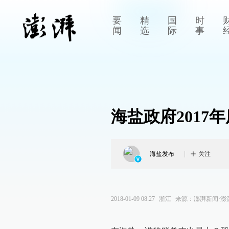
要
精
国
时
闻
选
际
事
海盐政府2017
海盐发布
关注
2018-01-09 08:27
浙江
来源：
澎湃新闻·澎