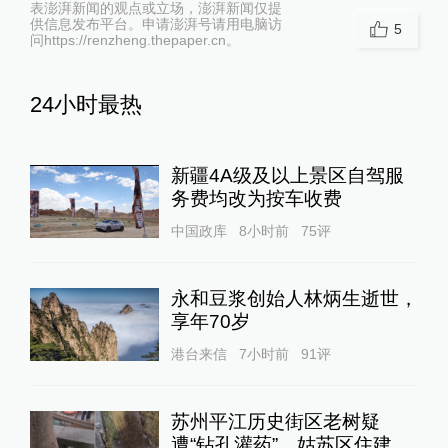
表澎湃新闻的观点或立场，澎湃新闻仅提
供信息发布平台。申请澎湃号请用电脑访
5
问https://renzheng.thepaper.cn。
24小时最热
新疆4A级及以上景区自驾服
务费均改为按车收费
中国政库
8小时前
75
评
永和豆浆创始人林炳生逝世，
享年70岁
港台来信
7小时前
91
评
苏州平江历史街区老树疑
遭“钻孔灌药”，姑苏区住建