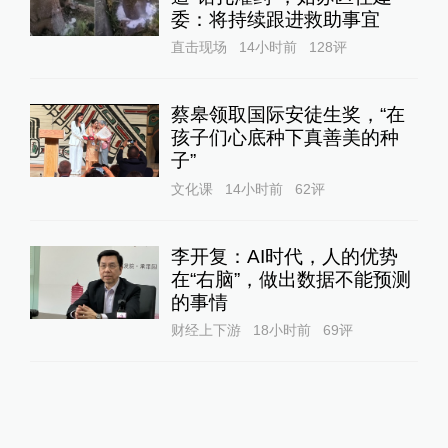
委：将持续跟进救助事宜
直击现场
14小时前
128
评
蔡皋领取国际安徒生奖，“在
孩子们心底种下真善美的种
子”
文化课
14小时前
62
评
李开复：AI时代，人的优势
在“右脑”，做出数据不能预测
的事情
财经上下游
18小时前
69
评