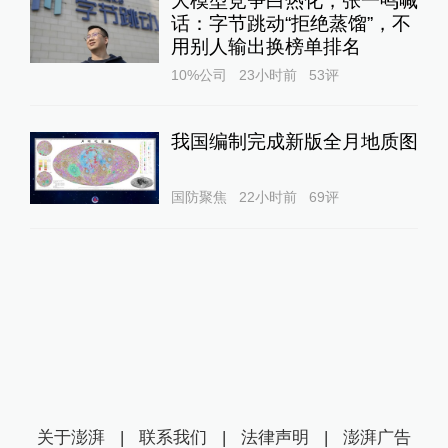
大模型竞争白热化，张一鸣喊
话：字节跳动“拒绝蒸馏”，不
用别人输出换榜单排名
10%公司
23小时前
53
评
我国编制完成新版全月地质图
国防聚焦
22小时前
69
评
关于澎湃
|
联系我们
|
法律声明
|
澎湃广告