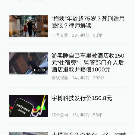
“梅姨”年龄超75岁？死刑适用
受限？律师解读
一号专案
13小时前
53
评
游客睡自己车里被酒店收150
元“住宿费”，监管部门介入后
酒店退款并赔偿1000元
00:19
锋线视频
14小时前
292
评
宇树科技发行价150.8元
10%公司
16小时前
53
评