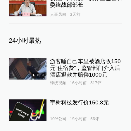
委统战部部长
人事风向
3天前
24小时最热
游客睡自己车里被酒店收150
元“住宿费”，监管部门介入后
酒店退款并赔偿1000元
00:19
锋线视频
16小时前
317
评
宇树科技发行价150.8元
10%公司
19小时前
56
评