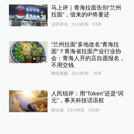
马上评｜青海拉面告别“兰州
拉面”，借来的IP终要还
澎湃评论
21小时前
53
评
“兰州拉面”多地改名“青海拉
面”？青海省拉面产业行业协
会：青海人开的店自愿报名，
01:16
不用交钱
锋线视频
23小时前
78
评
人民锐评：用“Token”还是“词
元”，事关科技话语权
舆论场
23小时前
103
评