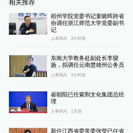
相关推荐
梧州学院党委书记童晓晖跨省
份调任浙江师范大学党委副书
记
人事风向
2小时前
东南大学教务处副处长李骏
扬，拟调任云南楚雄州公务员
人事风向
3小时前
崔朝阳已任紫荆文化集团总经
理
人事风向
1天前
新任江西省委常委张莹已任省