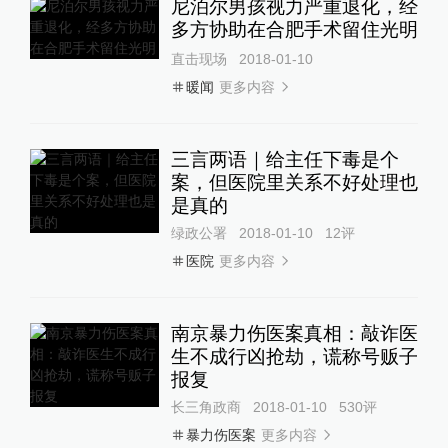
尼泊尔男孩视力严重退化，经
多方协助在合肥手术留住光明
直击现场
2018-01-10
更多内容
暖闻
三言两语｜给主任下毒是个
案，但医院里关系不好处理也
是真的
绿政公署
2018-01-10
12
评
更多内容
医院
南京暴力伤医案真相：敲诈医
生不成行凶抢劫，谎称号贩子
报复
长三角政商
2018-01-10
530
评
更多内容
暴力伤医案