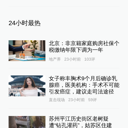
24小时最热
北京：非京籍家庭购房社保个
税缴纳年限下调为一年
地产界
23小时前
103
评
女子称丰胸术9个月后确诊乳
腺癌，医美机构：手术不可能
引发癌症，建议走司法途径
直击现场
23小时前
59
评
苏州平江历史街区老树疑
遭“钻孔灌药”，姑苏区住建