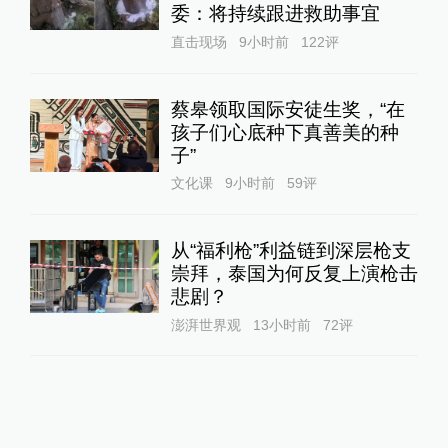
委：将持续跟进救助事宜
直击现场
9小时前
122
评
蔡皋领取国际安徒生奖，“在
孩子们心底种下真善美的种
子”
文化课
9小时前
59
评
从“福利枪”利益链到深层枪支
崇拜，泰国为何反复上演枪击
悲剧？
澎湃世界观
13小时前
72
评