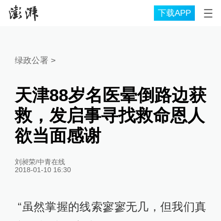
下载APP
绿政公署
>
天津88岁名医晕倒路边获
救，发启事寻找救命恩人
欲当面感谢
刘昶荣/中青在线
2018-01-10 16:30
“虽然掌握的线索寥寥无几，但我们真