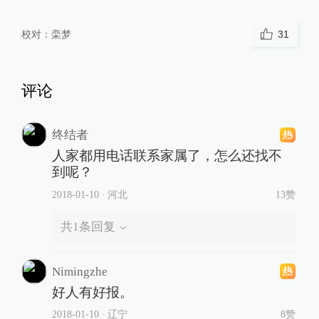
校对：
栾梦
31
评论
终结者
人家都用电话联系家属了，怎么还找不
到呢？
2018-01-10
∙ 河北
13赞
共
1
条回复
Nimingzhe
好人有好报。
2018-01-10
∙ 辽宁
8赞