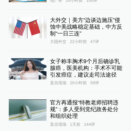
地产界
20小时前
100
评
大外交｜美方“边谈边施压”侵
蚀中美战略稳定基础，中方反
制“一日三连”
大国外交
22小时前
47
评
女子称丰胸术9个月后确诊乳
腺癌，医美机构：手术不可能
引发癌症，建议走司法途径
直击现场
20小时前
59
评
官方再通报“特教老师招聘违
规”：多人受到党纪政务处分
和组织处理
直击现场
1天前
144
评