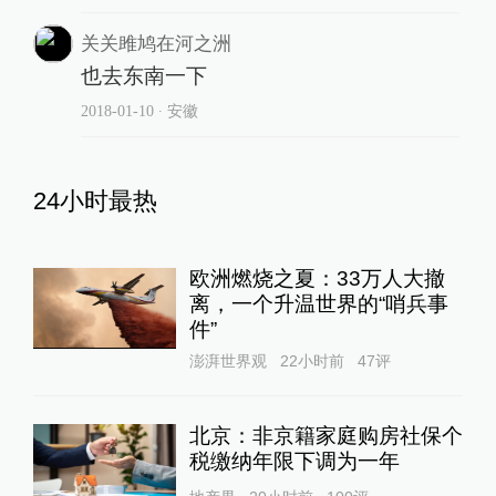
关关雎鸠在河之洲
也去东南一下
2018-01-10
∙ 安徽
24小时最热
欧洲燃烧之夏：33万人大撤
离，一个升温世界的“哨兵事
件”
澎湃世界观
22小时前
47
评
北京：非京籍家庭购房社保个
税缴纳年限下调为一年