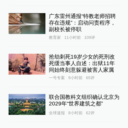
广东雷州通报“特教老师招聘
存在违规”：启动问责程序，
副校长被停职
教育家
11小时前
109
评
抢劫刺死19岁少女的死刑改
死缓当事人自述：出狱11年
间始终刻意躲避被害人家属
一号专案
9小时前
65
评
联合国教科文组织确认北京为
2029年“世界建筑之都”
全球速报
8小时前
62
评