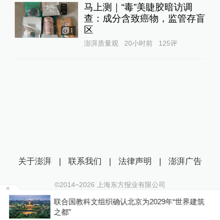
马上测｜“毒”美睫胶暗访调
查：成分含致癌物，监管存盲
区
1
澎湃质量观
20小时前
125
评
关于澎湃
|
联系我们
|
法律声明
|
澎湃广告
©2014~
2026
上海东方报业有限公司
沪ICP证：沪B2-20170116 | 沪ICP备14003370号
联合国教科文组织确认北京为2029年“世界建筑
互联网新闻信息服务许可证：31120170006
之都”