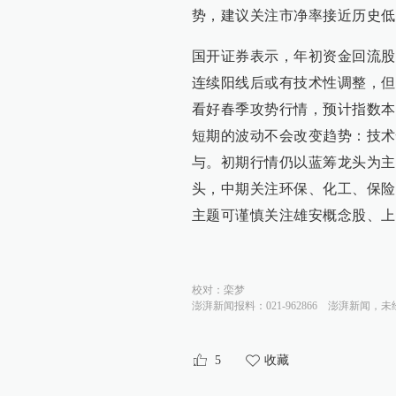
势，建议关注市净率接近历史低
国开证券表示，年初资金回流股
连续阳线后或有技术性调整，但
看好春季攻势行情，预计指数本
短期的波动不会改变趋势：技术
与。初期行情仍以蓝筹龙头为主
头，中期关注环保、化工、保险
主题可谨慎关注雄安概念股、上
校对：
栾梦
澎湃新闻报料：021-962866
澎湃新闻，未
5
收藏