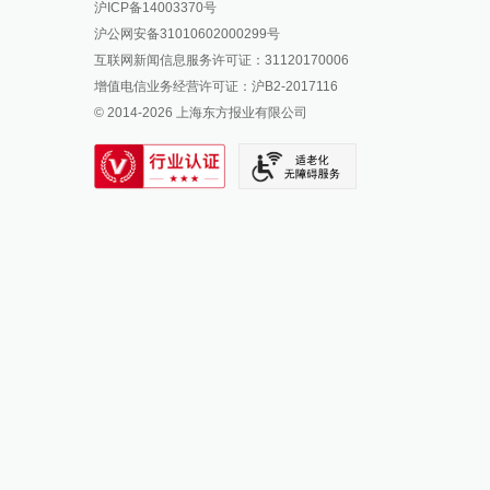
沪ICP备14003370号
报料邮箱: news@thepaper.cn
澎湃新闻公众号
沪公网安备31010602000299号
澎湃新闻抖音号
互联网新闻信息服务许可证：31120170006
派生万物开放平台
增值电信业务经营许可证：沪B2-2017116
© 2014-
2026
上海东方报业有限公司
IP SHANGHAI
SIXTH TONE