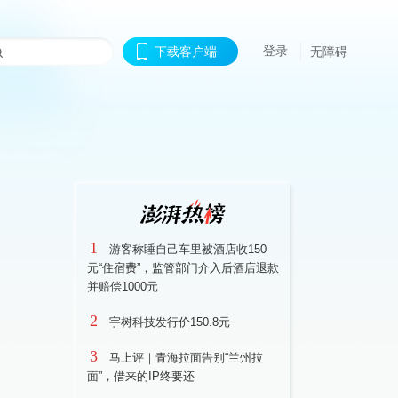
登录
下载客户端
无障碍
1
游客称睡自己车里被酒店收150
元“住宿费”，监管部门介入后酒店退款
并赔偿1000元
2
宇树科技发行价150.8元
3
马上评｜青海拉面告别“兰州拉
面”，借来的IP终要还