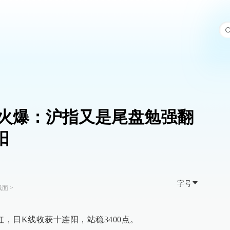
火爆：沪指又是尾盘勉强翻
阳
字号
线面
>
红，日K线收获十连阳，站稳3400点。