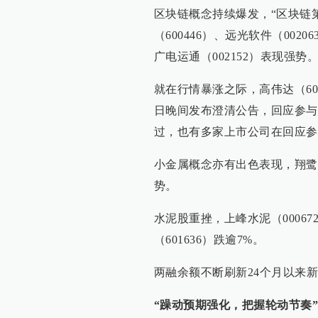
区块链概念持续爆发，“区块链第
（600446）、远光软件（0020
广电运通（002152）表现强势
就在行情暴涨之际，高伟达（600
日晚间发布澄清公告，回应参与
过，也有多家上市公司在回应参
小金属概念亦有出色表现，翔鹭钨业
势。
水泥股重挫，上峰水泥（00067
（601636）跌逾7%。
两融余额不断刷新24个月以来新高
“躁动预期强化，把握轮动节奏”