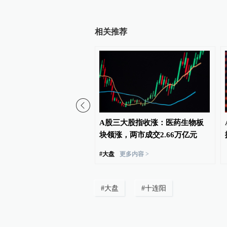
相关推荐
大股指收跌：核聚变概念
A股三大股指收涨：医药生物板
超4000股收涨
块领涨，两市成交2.66万亿元
#
大盘
更多内容 >
#
大盘
#
十连阳