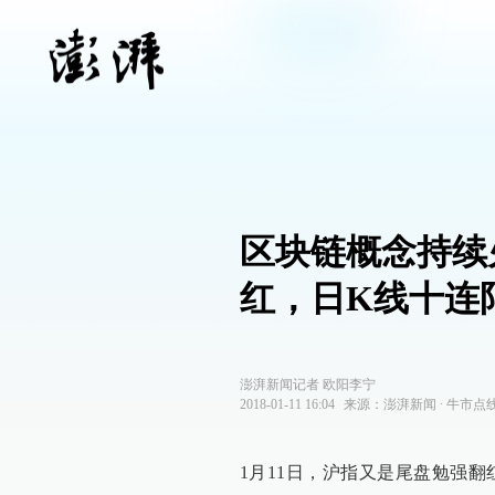
区块链概念持续
红，日K线十连
澎湃新闻记者 欧阳李宁
2018-01-11 16:04
来源：
澎湃新闻
∙
牛市点
1月11日，沪指又是尾盘勉强翻