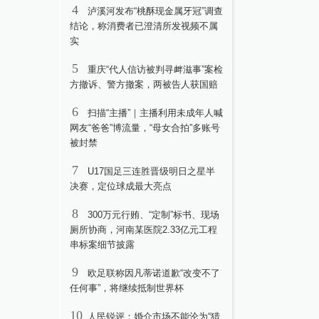
4
泸溪河发布“桃酥现金属牙冠”调查
结论，称消费者已澄清所发视频不属
实
5
重庆“代人信访被判寻衅滋事”案检
方撤诉、警方撤案，两被告人获国赔
6
扫描“主播”｜主播利用未成年人喊
网友“爸爸”博流量，“母女合拍”多账号
被封禁
7
U17国足三连胜晋级明日之星半
决赛，定位球成最大亮点
8
300万元行贿、“定制”标书、现场
厕所协商，河南某医院2.33亿元工程
串标案细节披露
9
欧足联称因凡蒂诺道歉“改变不了
任何事”，将继续抵制世界杯
10
人民锐评：婚介市场不能沦为“猎