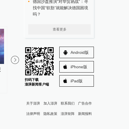
德国沙盘推演“对华贸易战”：寻
找中国“软肋”就能解决德国困境
吗？
查看更多
Android版
iPhone版
硬
A股午后走高，创指大涨
A股三大股指收跌：核
5.64%：算力硬件产业链大幅反
股活跃，超4000股收涨
扫码下载
iPad版
弹
澎湃新闻客户端
关于澎湃
加入澎湃
联系我们
广告合作
法律声明
隐私政策
澎湃矩阵
新闻报料
报料热线: 021-962866
澎湃新闻微博