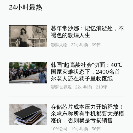
24小时最热
暮年常沙娜：记忆消逝处，不
褪色的敦煌人生
澎湃人物
22小时前
69
评
韩国“超高龄社会”切面：40℃
国家灾难状态下，2400名首
尔老人还在巷子里收废纸
澎湃世界观
22小时前
210
评
存储芯片成本压力开始释放！
余承东称所有手机都要大规模
涨价，否则就是亏损销售
10%公司
19小时前
56
评