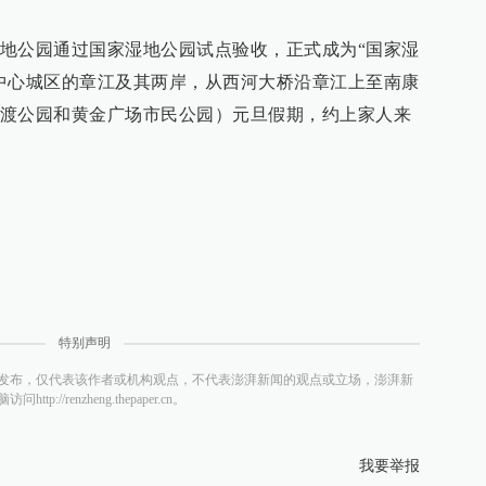
地公园通过国家湿地公园试点验收，正式成为“国家湿
中心城区的章江及其两岸，从西河大桥沿章江上至南康
渡公园和黄金广场市民公园）元旦假期，约上家人来
特别声明
发布，仅代表该作者或机构观点，不代表澎湃新闻的观点或立场，澎湃新
/renzheng.thepaper.cn。
我要举报