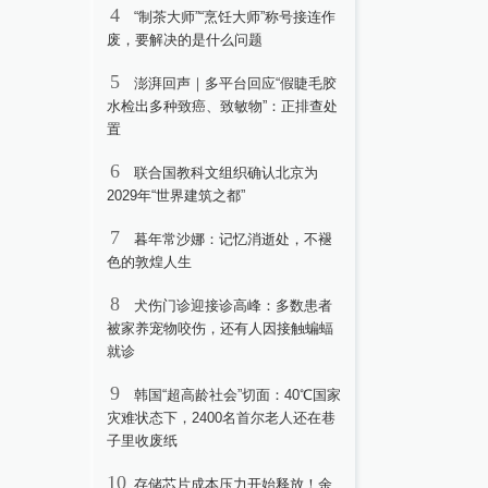
4
“制茶大师”“烹饪大师”称号接连作
废，要解决的是什么问题
5
澎湃回声｜多平台回应“假睫毛胶
水检出多种致癌、致敏物”：正排查处
置
6
联合国教科文组织确认北京为
2029年“世界建筑之都”
7
暮年常沙娜：记忆消逝处，不褪
色的敦煌人生
8
犬伤门诊迎接诊高峰：多数患者
被家养宠物咬伤，还有人因接触蝙蝠
就诊
9
韩国“超高龄社会”切面：40℃国家
灾难状态下，2400名首尔老人还在巷
子里收废纸
10
存储芯片成本压力开始释放！余