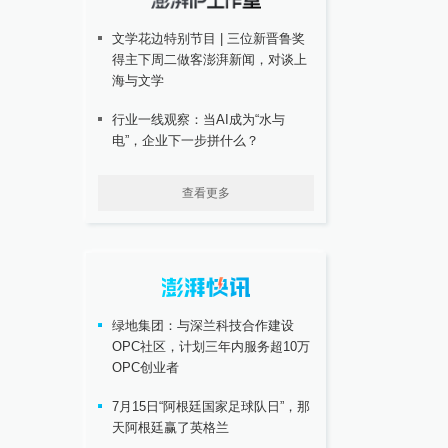
文学花边特别节目 | 三位新晋鲁奖
得主下周二做客澎湃新闻，对谈上
海与文学
行业一线观察：当AI成为“水与
电”，企业下一步拼什么？
查看更多
绿地集团：与深兰科技合作建设
OPC社区，计划三年内服务超10万
OPC创业者
7月15日“阿根廷国家足球队日”，那
天阿根廷赢了英格兰