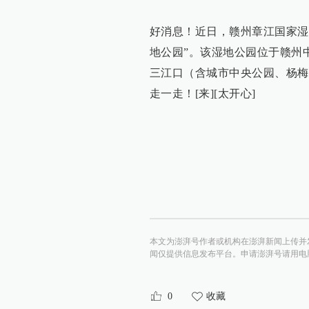
好消息！近日，赣州章江国家湿
地公园”。该湿地公园位于赣州
三江口（含城市中央公园、杨梅
走一走！[来][太开心]
本文为澎湃号作者或机构在澎湃新闻上传并
闻仅提供信息发布平台。申请澎湃号请用电脑访问http:/
0
收藏