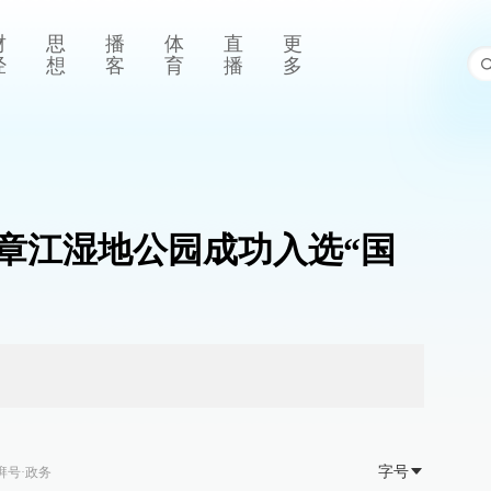
财
思
播
体
直
更
经
想
客
育
播
多
章江湿地公园成功入选“国
字号
湃号·政务