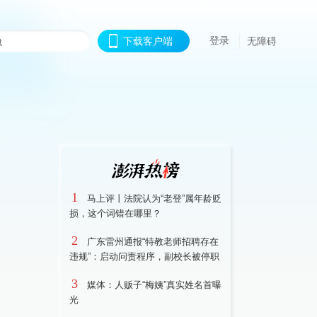
登录
下载客户端
无障碍
1
马上评丨法院认为“老登”属年龄贬
损，这个词错在哪里？
2
广东雷州通报“特教老师招聘存在
违规”：启动问责程序，副校长被停职
3
媒体：人贩子“梅姨”真实姓名首曝
光