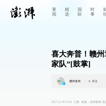
要
精
国
时
闻
选
际
事
喜大奔普！赣州
家队”[鼓掌]
赣州发布
关注
2017-12-29 15:34
江西
来源：
澎湃新闻·澎