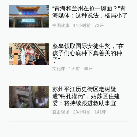
“青海和兰州在抢一碗面？”青
海媒体：这种说法，格局小了
中国政库
14小时前
72
评
蔡皋领取国际安徒生奖，“在
孩子们心底种下真善美的种
子”
文化课
1天前
69
评
苏州平江历史街区老树疑
遭“钻孔灌药”，姑苏区住建
委：将持续跟进救助事宜
直击现场
23小时前
141
评