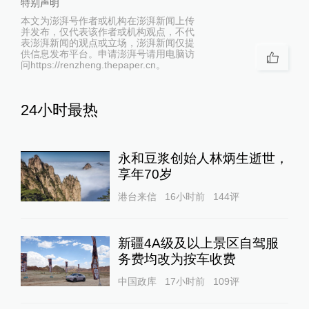
特别声明
本文为澎湃号作者或机构在澎湃新闻上传
并发布，仅代表该作者或机构观点，不代
表澎湃新闻的观点或立场，澎湃新闻仅提
供信息发布平台。申请澎湃号请用电脑访
问https://renzheng.thepaper.cn。
24小时最热
永和豆浆创始人林炳生逝世，
享年70岁
港台来信
16小时前
144
评
新疆4A级及以上景区自驾服
务费均改为按车收费
中国政库
17小时前
109
评