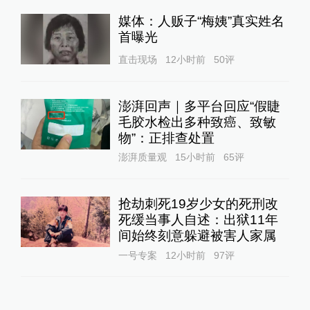
媒体：人贩子“梅姨”真实姓名
首曝光
直击现场
12小时前
50
评
澎湃回声｜多平台回应“假睫
毛胶水检出多种致癌、致敏
物”：正排查处置
澎湃质量观
15小时前
65
评
抢劫刺死19岁少女的死刑改
死缓当事人自述：出狱11年
间始终刻意躲避被害人家属
一号专案
12小时前
97
评