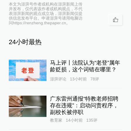
本文为澎湃号作者或机构在澎湃新闻上传
并发布，仅代表该作者或机构观点，不代
表澎湃新闻的观点或立场，澎湃新闻仅提
供信息发布平台。申请澎湃号请用电脑访
问https://renzheng.thepaper.cn。
24小时最热
马上评丨法院认为“老登”属年
龄贬损，这个词错在哪里？
澎湃评论
13小时前
78
评
广东雷州通报“特教老师招聘
存在违规”：启动问责程序，
副校长被停职
教育家
14小时前
135
评