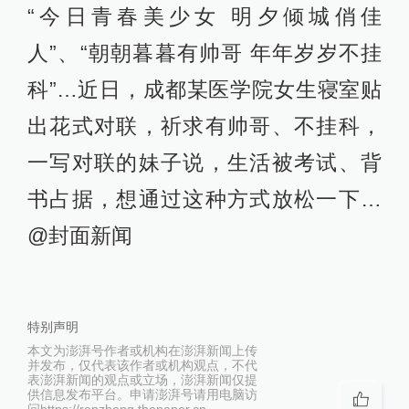
“今日青春美少女 明夕倾城俏佳
人”、“朝朝暮暮有帅哥 年年岁岁不挂
科”…近日，成都某医学院女生寝室贴
出花式对联，祈求有帅哥、不挂科，
一写对联的妹子说，生活被考试、背
书占据，想通过这种方式放松一下…
@封面新闻
特别声明
本文为澎湃号作者或机构在澎湃新闻上传
并发布，仅代表该作者或机构观点，不代
表澎湃新闻的观点或立场，澎湃新闻仅提
供信息发布平台。申请澎湃号请用电脑访
问https://renzheng.thepaper.cn。