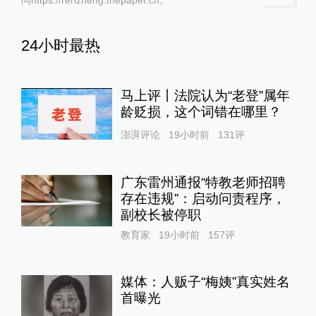
24小时最热
马上评丨法院认为“老登”属年
龄贬损，这个词错在哪里？
澎湃评论
19小时前
131
评
广东雷州通报“特教老师招聘
存在违规”：启动问责程序，
副校长被停职
教育家
19小时前
157
评
媒体：人贩子“梅姨”真实姓名
首曝光