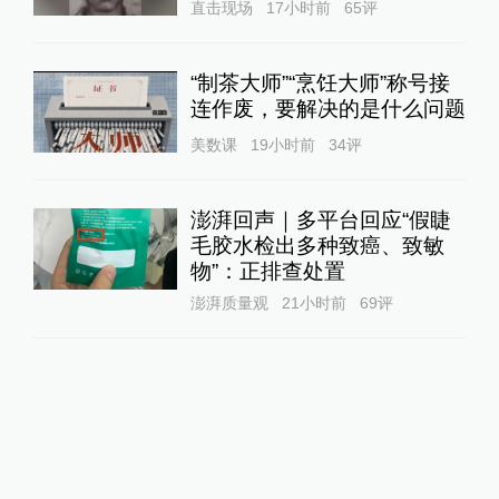
直击现场
17小时前
65
评
“制茶大师”“烹饪大师”称号接
连作废，要解决的是什么问题
美数课
19小时前
34
评
澎湃回声｜多平台回应“假睫
毛胶水检出多种致癌、致敏
物”：正排查处置
澎湃质量观
21小时前
69
评