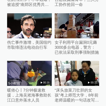
被追授“南郑区优秀共产
工协作抢回一命
党员”称号
00:36
02:01
5小时前
4小时前
伤亡事件激增，美国纽约
女子利用平台漏洞0元薅
市取缔违法电动自行车
3000多台电器，警方：
已依法采取刑事强制措施
00:16
00:35
5小时前
2小时前
暖侬心丨7分钟极速救
“床头放菜刀壮胆的女
援，上海吴淞海事救助长
孩”考上师范大学，8年前
江口意外落水人员
老师温暖的一句话改写了
她的人生