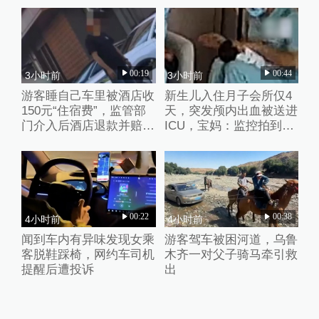
00:19
00:44
3小时前
3小时前
游客睡自己车里被酒店收
新生儿入住月子会所仅4
150元“住宿费”，监管部
天，突发颅内出血被送进
门介入后酒店退款并赔偿
ICU，宝妈：监控拍到护
1000元
理人员扇婴儿耳光
00:22
00:38
4小时前
4小时前
闻到车内有异味发现女乘
游客驾车被困河道，乌鲁
客脱鞋踩椅，网约车司机
木齐一对父子骑马牵引救
提醒后遭投诉
出