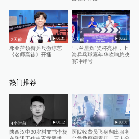
00:31
00:25
2天前
2天前
邓亚萍领衔乒乓微综艺
“玉兰星辉”奖杯亮相，上
《名师高徒》开播
海乒乓球嘉年华吹响总决
赛冲锋号
热门推荐
00:12
00:30
4小时前
4小时前
陕西汉中30岁村支书李杨
医院收费员飞身翻出服务
在防汛工作中不幸遇难，
台急救癫痫青年，三人分