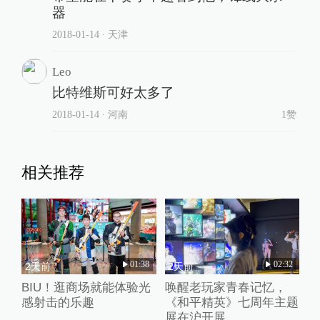
器
2018-01-14
∙ 天津
Leo
比特维斯可好太多了
2018-01-14
∙ 河南
1赞
相关推荐
01:38
02:32
2天前
2天前
BIU！逛商场就能体验光
唤醒老玩家青春记忆，
感射击的乐趣
《和平精英》七周年主题
展在沪开展