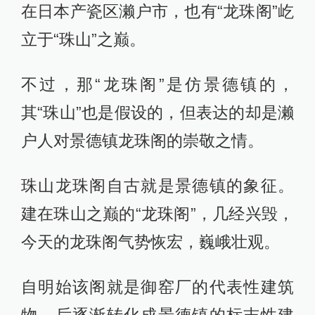
在日本产瓷区濑户市，也有“龙珠阁”屹
立于“珠山”之巅。
不过，那“龙珠阁”是仿景德镇的，
其“珠山”也是假设的，但表达的却是濑
户人对景德镇龙珠阁的崇敬之情。
珠山龙珠阁自古就是景德镇的象征。
建在珠山之巅的“龙珠阁”，几经兴毁，
今天的龙珠阁气势恢宏，巍峨壮观。
自明始该阁就是御窑厂的代表性建筑
物，后逐渐转化成景德镇的标志性建