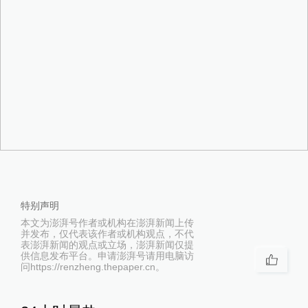
特别声明
本文为澎湃号作者或机构在澎湃新闻上传
并发布，仅代表该作者或机构观点，不代
表澎湃新闻的观点或立场，澎湃新闻仅提
供信息发布平台。申请澎湃号请用电脑访
问https://renzheng.thepaper.cn。