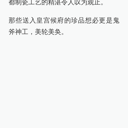
都制瓷工艺的精湛令人叹为观止。
那些送入皇宫候府的珍品想必更是鬼
斧神工，美轮美奂。