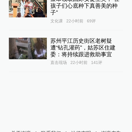
孩子们心底种下真善美的种
子”
文化课
22小时前
69
评
苏州平江历史街区老树疑
遭“钻孔灌药”，姑苏区住建
委：将持续跟进救助事宜
直击现场
22小时前
141
评