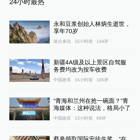
24小时最热
永和豆浆创始人林炳生逝世，
享年70岁
港台来信
15小时前
144
评
新疆4A级及以上景区自驾服
务费均改为按车收费
中国政库
16小时前
106
评
“青海和兰州在抢一碗面？”青
海媒体：这种说法，格局小了
中国政库
13小时前
69
评
蔡皋领取国际安徒生奖，“在