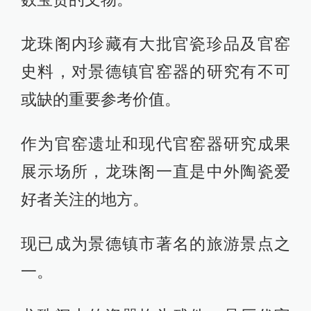
龙珠阁内珍藏有大批官瓷珍品及官窑
史料，对景德镇官窑器的研究有不可
或缺的重要参考价值。
作为官窑遗址和现代官窑器研究成果
展示场所，龙珠阁一直是中外陶瓷爱
好者关注的地方。
现已成为景德镇市著名的旅游景点之
一。