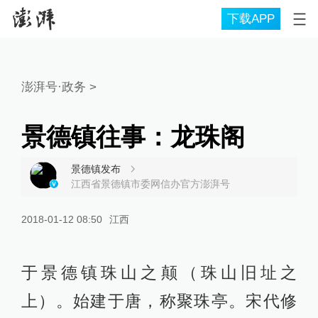
下载APP
澎湃号·政务
>
景德镇往事：龙珠阁
景德镇发布
江西省景德镇市委网信办官方澎湃号
2018-01-12 08:50
江西
于景德镇珠山之颠（珠山旧址之
上）。始建于唐，称聚珠亭。宋代修