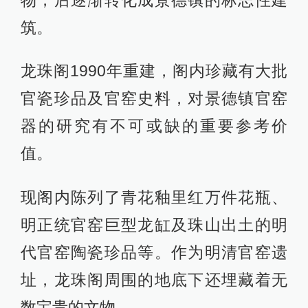
筑。
龙珠阁1990年重建，阁内珍藏有大批
官瓷珍品及官窑史料，对景德镇官窑
器的研究有不可或缺的重要参考价
值。
现阁内陈列了青花釉里红万件花瓶、
明正统官窑巨型龙缸及珠山出土的明
代官窑陶瓷珍品等。作为明清官窑遗
址，龙珠阁周围的地底下还埋藏着无
数宝贵的文物。