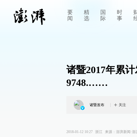
要
精
国
时
闻
选
际
事
诸暨2017年
9748.……
诸暨发布
关注
2018-01-12 10:27
浙江
来源：
澎湃新闻·澎