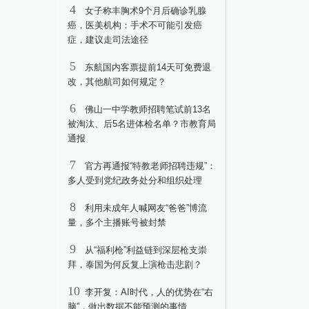
4
女子称丰胸术9个月后确诊乳腺
癌，医美机构：手术不可能引发癌
症，建议走司法途径
5
东航国内客票提前14天可免费退
改，其他航司如何规定？
6
佛山一中学教师招聘笔试前13名
被淘汰、后5名进体检名单？市教育局
通报
7
官方再通报“特教老师招聘违规”：
多人受到党纪政务处分和组织处理
8
利用未成年人喊网友“爸爸”博流
量，多个主播账号被封禁
9
从“福利枪”利益链到深层枪支崇
拜，泰国为何反复上演枪击悲剧？
10
李开复：AI时代，人的优势在“右
脑”，做出数据不能预测的事情