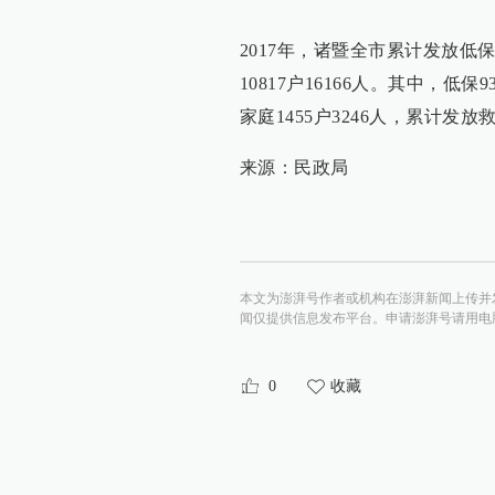
2017年，诸暨全市累计发放低保
10817户16166人。其中，低保
家庭1455户3246人，累计发放救
来源：民政局
本文为澎湃号作者或机构在澎湃新闻上传并
闻仅提供信息发布平台。申请澎湃号请用电脑访问http:/
0
收藏