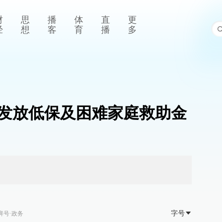
财
思
播
体
直
更
经
想
客
育
播
多
累计发放低保及困难家庭救助金
字号
湃号·政务