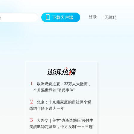
登录
下载客户端
无障碍
1
欧洲燃烧之夏：33万人大撤离，
一个升温世界的“哨兵事件”
2
北京：非京籍家庭购房社保个税
缴纳年限下调为一年
3
大外交｜美方“边谈边施压”侵蚀中
美战略稳定基础，中方反制“一日三连”