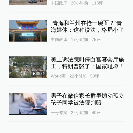
中国政库
20小时前
113
评
“青海和兰州在抢一碗面？”青
海媒体：这种说法，格局小了
中国政库
17小时前
75
评
美上诉法院叫停白宫宴会厅施
工，特朗普怒了：国家耻辱！
00:34
World湃
22小时前
53
评
男子在微信家长群里煽动孤立
孩子同学被法院判赔
一号专案
22小时前
40
评