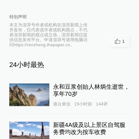
特别声明
本文为澎湃号作者或机构在澎湃新闻上传
并发布，仅代表该作者或机构观点，不代
表澎湃新闻的观点或立场，澎湃新闻仅提
供信息发布平台。申请澎湃号请用电脑访
1
问https://renzheng.thepaper.cn。
24小时最热
永和豆浆创始人林炳生逝世，
享年70岁
港台来信
19小时前
144
评
新疆4A级及以上景区自驾服
务费均改为按车收费