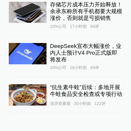
存储芯片成本压力开始释放！
余承东称所有手机都要大规模
涨价，否则就是亏损销售
10%公司
17小时前
56
评
DeepSeek宣布大幅涨价，业
内人士预计V4 Pro正式版即
将发布
10%公司
18小时前
69
评
“抗生素牛蛙”后续：多地开展
牛蛙食品安全检查或专项行动
澎湃质量观
20小时前
122
评