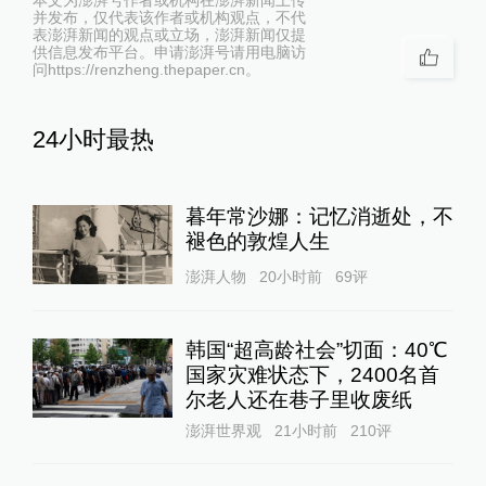
并发布，仅代表该作者或机构观点，不代
表澎湃新闻的观点或立场，澎湃新闻仅提
供信息发布平台。申请澎湃号请用电脑访
问https://renzheng.thepaper.cn。
24小时最热
暮年常沙娜：记忆消逝处，不
褪色的敦煌人生
澎湃人物
20小时前
69
评
韩国“超高龄社会”切面：40℃
国家灾难状态下，2400名首
尔老人还在巷子里收废纸
澎湃世界观
21小时前
210
评