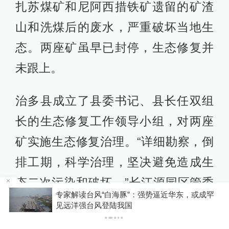
扎苏煤矿和尼阿西措铁矿遗留的矿渣
山和洗煤后的废水，严重破坏当地生
态。两座矿虽早已封停，生态修复并
未跟上。
治多县成立了县委书记、县长任双组
长的生态修复工作领导小组，对两座
矿实施生态修复治理。“详细勘察，倒
排工期，科学治理，坚决避免造成生
态二次污染和破坏。”长江源园区管委
，或成罕
“梅姨”年龄超75岁？死刑适用受限？律师解读
会治多管理处专职副主任才仁闹布介
绍，通过近40天的连续作业，终于啃