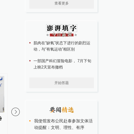
查看更多
肌肉在“缺氧”状态下进行的剧烈运
动，与“有氧运动”相区别
一部国产科幻冒险电影， 7月下旬
上映2天宣布撤档
开始答题
份
东南大学教务处副处长李骏扬，
崔朝阳已任紫荆文化集
我使馆发布公民赴泰参加文体活
拟调任云南楚雄州公务员
动提醒：文明、理性、有序