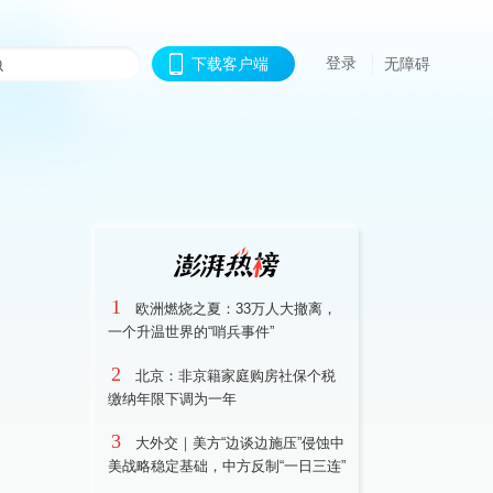
登录
下载客户端
无障碍
1
欧洲燃烧之夏：33万人大撤离，
一个升温世界的“哨兵事件”
2
北京：非京籍家庭购房社保个税
缴纳年限下调为一年
3
大外交｜美方“边谈边施压”侵蚀中
美战略稳定基础，中方反制“一日三连”