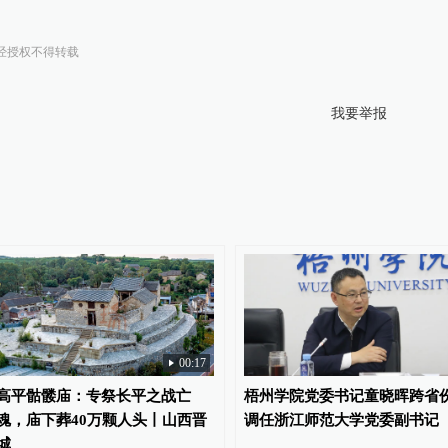
经授权不得转载
我要举报
00:17
高平骷髅庙：专祭长平之战亡
梧州学院党委书记童晓晖跨省
魂，庙下葬40万颗人头丨山西晋
调任浙江师范大学党委副书记
城