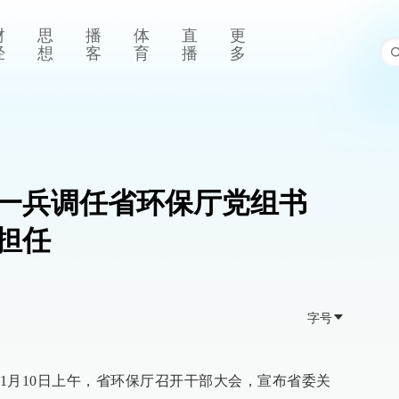
财
思
播
体
直
更
经
想
客
育
播
多
一兵调任省环保厅党组书
担任
字号
1月10日上午，省环保厅召开干部大会，宣布省委关