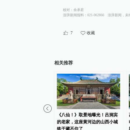
校对：
余承君
澎湃新闻报料：021-962866
澎湃新闻，未
7
收藏
相关推荐
已任紫荆文化集团总经理
《八仙！》取景地曝光！吕洞宾
的老家，这座黄河边的山西小城
终于藏不住了