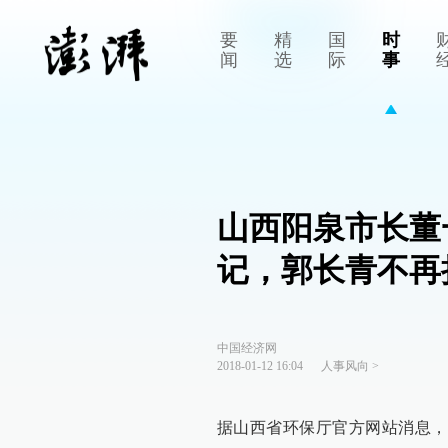
要
精
国
时
闻
选
际
事
山西阳泉市长董
记，郭长青不再
中国经济网
2018-01-12 16:04
人事风向
>
据山西省环保厅官方网站消息，