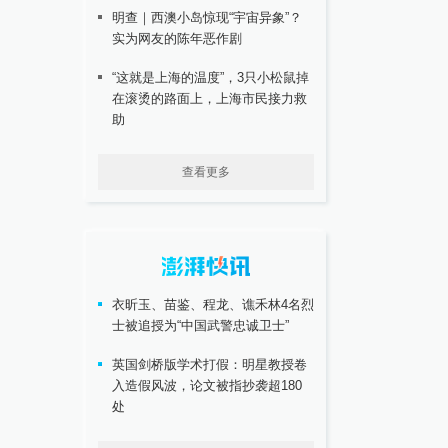
明查｜西澳小岛惊现“宇宙异象”？
实为网友的陈年恶作剧
“这就是上海的温度”，3只小松鼠掉
在滚烫的路面上，上海市民接力救
助
查看更多
衣昕玉、苗鉴、程龙、谯禾林4名烈
士被追授为“中国武警忠诚卫士”
英国剑桥版学术打假：明星教授卷
入造假风波，论文被指抄袭超180
处