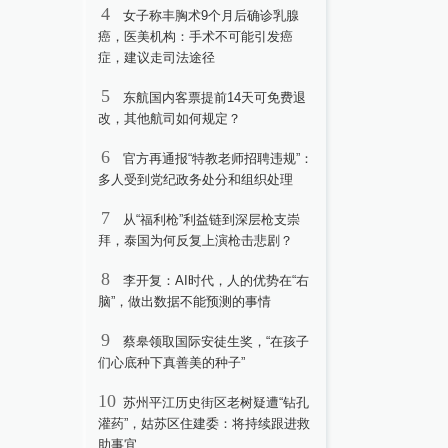
4
女子称丰胸术9个月后确诊乳腺
癌，医美机构：手术不可能引发癌
症，建议走司法途径
5
东航国内客票提前14天可免费退
改，其他航司如何规定？
6
官方再通报“特教老师招聘违规”：
多人受到党纪政务处分和组织处理
7
从“福利枪”利益链到深层枪支崇
拜，泰国为何反复上演枪击悲剧？
8
李开复：AI时代，人的优势在“右
脑”，做出数据不能预测的事情
9
蔡皋领取国际安徒生奖，“在孩子
们心底种下真善美的种子”
10
苏州平江历史街区老树疑遭“钻孔
灌药”，姑苏区住建委：将持续跟进救
助事宜