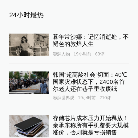
24小时最热
暮年常沙娜：记忆消逝处，不
褪色的敦煌人生
澎湃人物
19小时前
69
评
韩国“超高龄社会”切面：40℃
国家灾难状态下，2400名首
尔老人还在巷子里收废纸
澎湃世界观
19小时前
210
评
存储芯片成本压力开始释放！
余承东称所有手机都要大规模
涨价，否则就是亏损销售