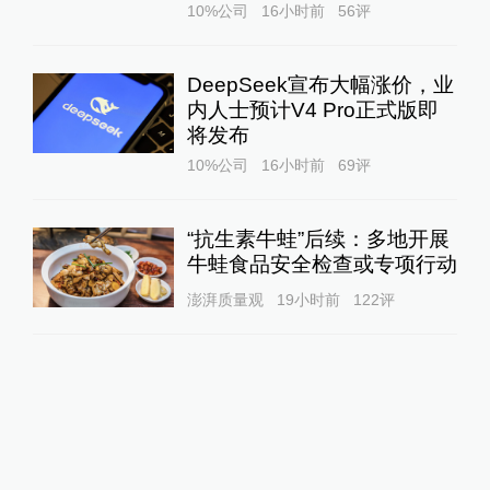
10%公司
16小时前
56
评
DeepSeek宣布大幅涨价，业
内人士预计V4 Pro正式版即
将发布
10%公司
16小时前
69
评
“抗生素牛蛙”后续：多地开展
牛蛙食品安全检查或专项行动
澎湃质量观
19小时前
122
评