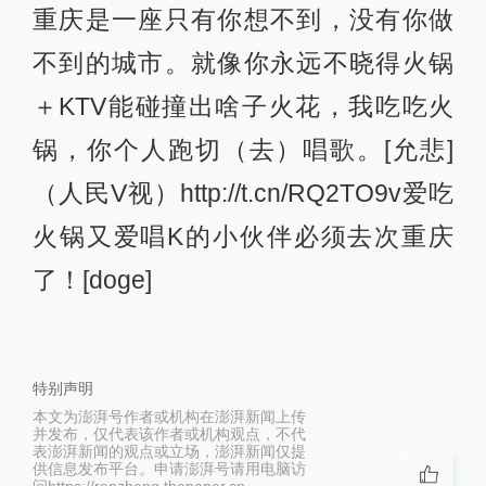
重庆是一座只有你想不到，没有你做
不到的城市。就像你永远不晓得火锅
＋KTV能碰撞出啥子火花，我吃吃火
锅，你个人跑切（去）唱歌。[允悲]
（人民V视）http://t.cn/RQ2TO9v爱吃
火锅又爱唱K的小伙伴必须去次重庆
了！[doge]
特别声明
本文为澎湃号作者或机构在澎湃新闻上传
并发布，仅代表该作者或机构观点，不代
表澎湃新闻的观点或立场，澎湃新闻仅提
供信息发布平台。申请澎湃号请用电脑访
问https://renzheng.thepaper.cn。