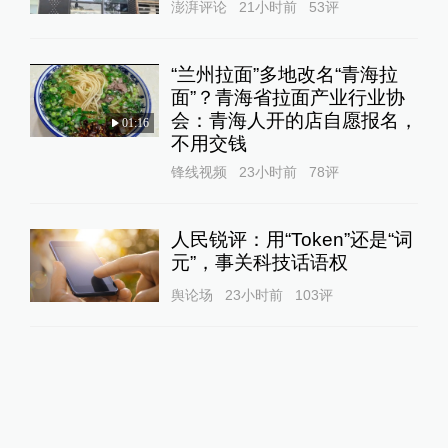
澎湃评论
21小时前
53
评
“兰州拉面”多地改名“青海拉
面”？青海省拉面产业行业协
会：青海人开的店自愿报名，
01:16
不用交钱
锋线视频
23小时前
78
评
人民锐评：用“Token”还是“词
元”，事关科技话语权
舆论场
23小时前
103
评