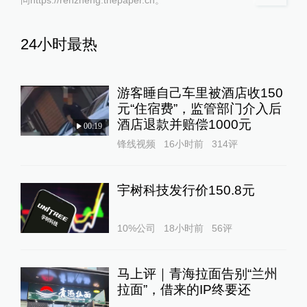
24小时最热
游客睡自己车里被酒店收150
元“住宿费”，监管部门介入后
酒店退款并赔偿1000元
00:19
锋线视频
16小时前
314
评
宇树科技发行价150.8元
10%公司
18小时前
56
评
马上评｜青海拉面告别“兰州
拉面”，借来的IP终要还