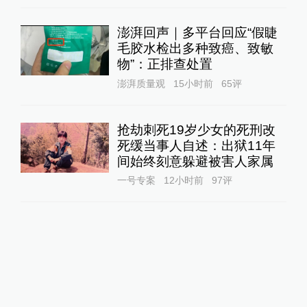
澎湃回声｜多平台回应“假睫
毛胶水检出多种致癌、致敏
物”：正排查处置
澎湃质量观
15小时前
65
评
抢劫刺死19岁少女的死刑改
死缓当事人自述：出狱11年
间始终刻意躲避被害人家属
一号专案
12小时前
97
评