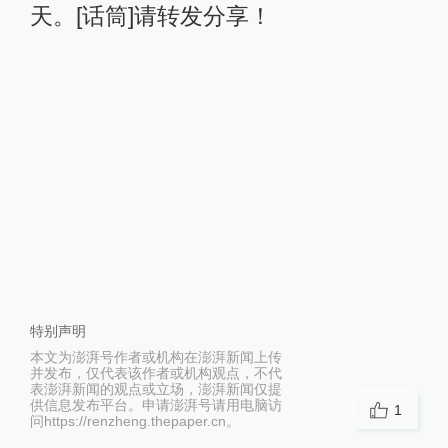
天。[话筒]请转发分享！
特别声明
本文为澎湃号作者或机构在澎湃新闻上传
并发布，仅代表该作者或机构观点，不代
表澎湃新闻的观点或立场，澎湃新闻仅提
供信息发布平台。申请澎湃号请用电脑访
1
问https://renzheng.thepaper.cn。