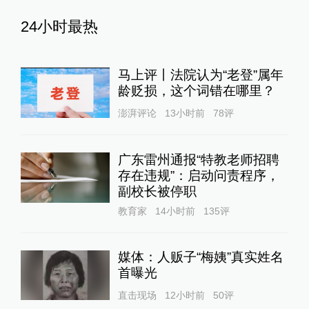
24小时最热
马上评丨法院认为“老登”属年
龄贬损，这个词错在哪里？
澎湃评论
13小时前
78
评
广东雷州通报“特教老师招聘
存在违规”：启动问责程序，
副校长被停职
教育家
14小时前
135
评
媒体：人贩子“梅姨”真实姓名
首曝光
直击现场
12小时前
50
评