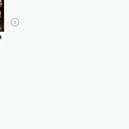
琳
视频丨舞台精品“点燃”暑期剧场
AI演员带货说“戴美瞳
这个夏天各地剧院好戏连台
消费者能信吗？