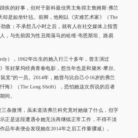
蹄疾的好事，但对于新科最佳男主角得主詹姆斯·弗兰
说，这几天却是如坐针毡。前脚，他刚以《灾难艺术家》（The
胜休·杰克曼等劲敌；不承想几小时之后，就有人在社交媒体上指责
人，与先前因为性丑闻落马的哈维·韦恩斯坦、路易
heedy），1962年出生的她入行三十多年，曾主演过
》等好莱坞经典青春电影，想当年也是和黛米·摩尔、
鼠党”的一员。2014年，她曾与比自己小16岁的弗兰
（The Long Shrift），恐怕她这次所说的后者
期间。
发三条微博，虽未道清弗兰科究竟对她做了什么，但字
示正是这段遭遇令她无法再继续正常工作，不得不淡
作品年表便会发现她在2014年之后工作量骤减）。