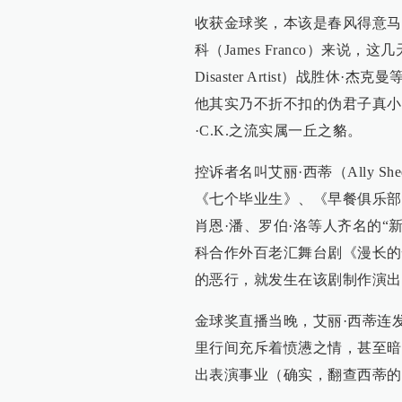
收获金球奖，本该是春风得意马
科（James Franco）来
Disaster Artist）战
他其实乃不折不扣的伪君子真小
·C.K.之流实属一丘之貉。
控诉者名叫艾丽·西蒂（Ally S
《七个毕业生》、《早餐俱乐部
肖恩·潘、罗伯·洛等人齐名的“新
科合作外百老汇舞台剧《漫长的忏悔》
的恶行，就发生在该剧制作演出
金球奖直播当晚，艾丽·西蒂连
里行间充斥着愤懑之情，甚至暗
出表演事业（确实，翻查西蒂的