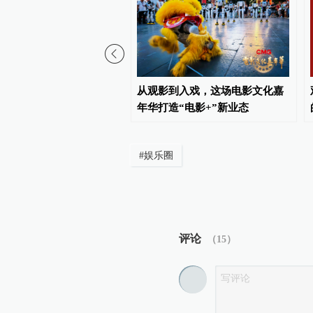
2
员带货说“戴美瞳很舒服”，
从观影到入戏，这场电影文化嘉
能信吗？
年华打造“电影+”新业态
#
娱乐圈
评论
（
15
）