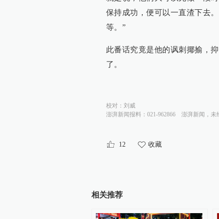
保持成功，便可以一直渣下去。
等。”
此番话究竟是他的讽刺揶揄，抑
了。
校对：
刘威
澎湃新闻报料：021-962866
澎湃新闻，未
12
收藏
相关推荐