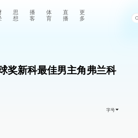
财
思
播
体
直
更
经
想
客
育
播
多
球奖新科最佳男主角弗兰科
字号