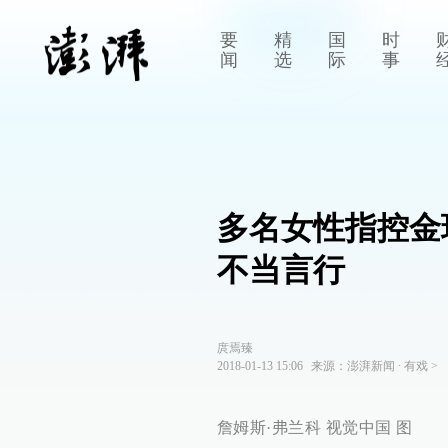
要
精
国
时
闻
选
际
事
多名女性指控金
不当言行
庹焉臻
2018-01-13 15:06
来源：
澎湃新闻
∙
有戏
>
詹姆斯·弗兰科 视觉中国 图