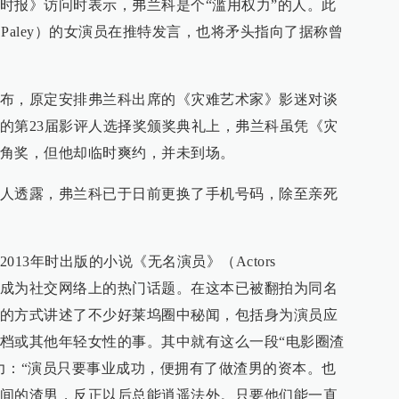
时报》访问时表示，弗兰科是个“滥用权力”的人。此
et Paley）的女演员在推特发言，也将矛头指向了据称曾
布，原定安排弗兰科出席的《灾难艺术家》影迷对谈
的第23届影评人选择奖颁奖典礼上，弗兰科虽凭《灾
角奖，但他却临时爽约，并未到场。
人透露，弗兰科已于日前更换了手机号码，除至亲死
13年时出版的小说《无名演员》（Actors
起重新成为社交网络上的热门话题。在这本已被翻拍为同名
的方式讲述了不少好莱坞圈中秘闻，包括身为演员应
档或其他年轻女性的事。其中就有这么一段“电影圈渣
力：“演员只要事业成功，便拥有了做渣男的资本。也
间的渣男，反正以后总能逍遥法外。只要他们能一直