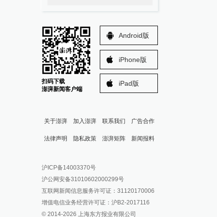
Android版
iPhone版
扫码下载
iPad版
澎湃新闻客户端
关于澎湃
加入澎湃
联系我们
广告合作
法律声明
隐私政策
澎湃矩阵
新闻报料
报料热线: 021-962866
澎湃新闻微博
沪ICP备14003370号
报料邮箱: news@thepaper.cn
澎湃新闻公众号
沪公网安备31010602000299号
澎湃新闻抖音号
互联网新闻信息服务许可证：31120170006
派生万物开放平台
增值电信业务经营许可证：沪B2-2017116
© 2014-
2026
上海东方报业有限公司
IP SHANGHAI