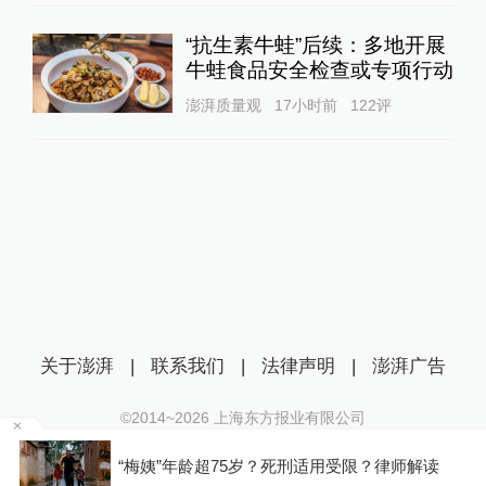
“抗生素牛蛙”后续：多地开展
牛蛙食品安全检查或专项行动
澎湃质量观
17小时前
122
评
关于澎湃
|
联系我们
|
法律声明
|
澎湃广告
©2014~
2026
上海东方报业有限公司
沪ICP证：沪B2-20170116 | 沪ICP备14003370号
罕
“梅姨”年龄超75岁？死刑适用受限？律师解读
互联网新闻信息服务许可证：31120170006