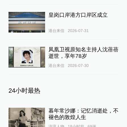
皇岗口岸港方口岸区成立
港台来信
2026-07-31
凤凰卫视原知名主持人沈蓓蓓
逝世，享年78岁
港台来信
2026-07-30
24小时最热
暮年常沙娜：记忆消逝处，不
褪色的敦煌人生
澎湃人物
18小时前
69
评