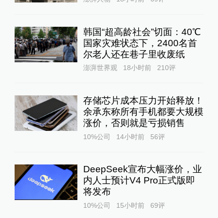
韩国“超高龄社会”切面：40℃
国家灾难状态下，2400名首
尔老人还在巷子里收废纸
澎湃世界观
18小时前
210
评
存储芯片成本压力开始释放！
余承东称所有手机都要大规模
涨价，否则就是亏损销售
10%公司
14小时前
56
评
DeepSeek宣布大幅涨价，业
内人士预计V4 Pro正式版即
将发布
10%公司
15小时前
69
评