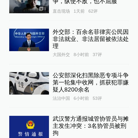
争，纵使不敌，也不屈服
1
直击现场
1天前
62
评
外交部：百余名菲律宾公民因
非法就业、非法居留被依法处
理
大国外交
8小时前
37
评
公安部深化扫黑除恶专项斗争
第一轮集中收网，抓获犯罪嫌
疑人8200余名
法治中国
6小时前
53
评
武汉警方通报城管协管员与摊
主发生冲突：3名协管员被刑
拘