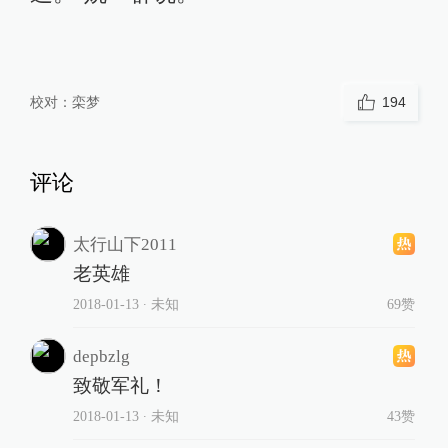
校对：
栾梦
194
评论
太行山下2011
老英雄
2018-01-13
∙ 未知
69赞
depbzlg
致敬军礼！
2018-01-13
∙ 未知
43赞